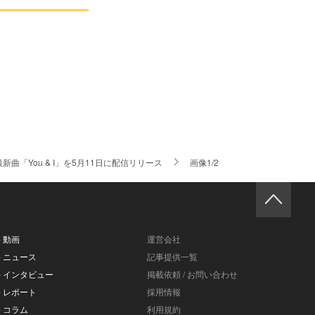
新曲「You & I」を5月11日に配信リリース
画像1/2
- 動画
運営会社
- ニュース
記事提供一覧
- インタビュー
掲載依頼 / お問い合わせ
- レポート
採用情報
- コラム
利用規約