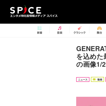
GENER
を込めた最
の画像1/2
ニュース
動画