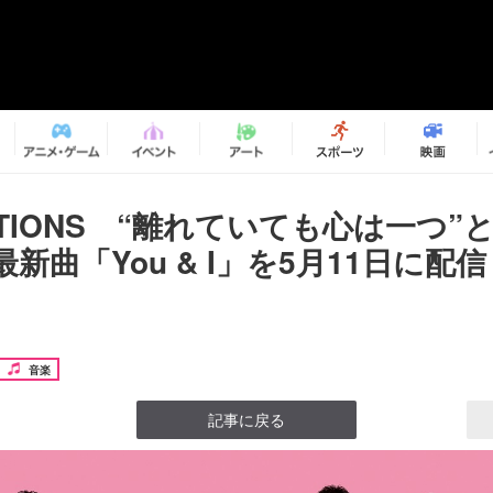
ATIONS “離れていても心は一つ”
新曲「You & I」を5月11日に配
音楽
記事に戻る