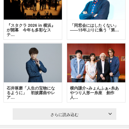
『スタクラ 2026 in 横浜』
「同窓会にはしたくない」
が開幕 今年も多彩なス
――15年ぶりに集う「第…
テ…
石井琢磨「人生の宝物にな
横内謙介×みょんふぁ×糸あ
るように」 初披露曲やレ
やつり人形一糸座 創作
ア…
人…
さらに読み込む