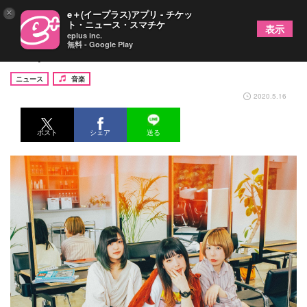
×
e＋(イープラス)アプリ - チケッ
ト・ニュース・スマチケ
表示
eplus inc.
無料 - Google Play
Hump Back 2020年8月19日に新作リリース決定
ニュース
音楽
2020.5.16
ポスト
シェア
送る