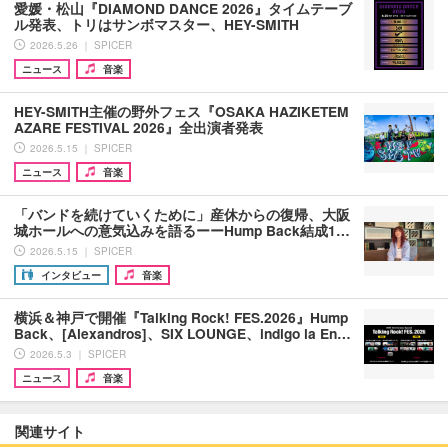
愛媛・松山『DIAMOND DANCE 2026』タイムテーブ
ル発表、トリはサンボマスター、HEY-SMITH
2026.5.26 ｜ SPICER
ニュース
音楽
HEY-SMITH主催の野外フェス『OSAKA HAZIKETEM
AZARE FESTIVAL 2026』全出演者発表
2026.5.15 ｜ SPICER
ニュース
音楽
「バンドを続けていくために」産休からの復帰、大阪
城ホールへの意気込みを語るーーHump Back結成1…
2026.5.15 ｜ SPICER
インタビュー
音楽
横浜＆神戸で開催『Talking Rock! FES.2026』Hump
Back、[Alexandros]、SIX LOUNGE、indigo la En…
2026.5.3 ｜ SPICER
ニュース
音楽
関連サイト