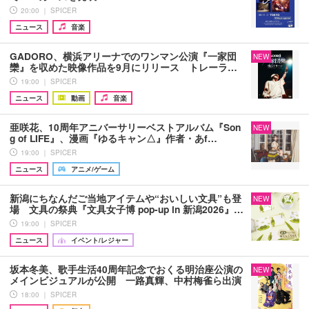
20:00 ｜ SPICER
ニュース
音楽
GADORO、横浜アリーナでのワンマン公演『一家団
NEW
欒』を収めた映像作品を9月にリリース トレーラ…
19:00 ｜ SPICER
ニュース
動画
音楽
亜咲花、10周年アニバーサリーベストアルバム『Son
NEW
g of LIFE』、漫画『ゆるキャン△』作者・あf…
19:00 ｜ SPICER
ニュース
アニメ/ゲーム
新潟にちなんだご当地アイテムや“おいしい文具”も登
NEW
場 文具の祭典『文具女子博 pop-up in 新潟2026』…
19:00 ｜ SPICER
ニュース
イベント/レジャー
坂本冬美、歌手生活40周年記念でおくる明治座公演の
NEW
メインビジュアルが公開 一路真輝、中村梅雀ら出演
18:00 ｜ SPICER