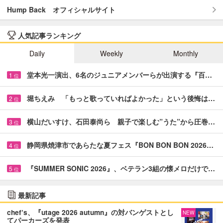
Hump Back オフィシャルサイト
人気記事ランキング
Daily
Weekly
Monthly
堂本光一演出、6名のジュニアメンバーらが出演する『百…
1
位
堀ちえみ 「もっと歌っていればよかった」という後悔は…
2
位
横山だいすけ、石田泰尚ら 親子で楽しむ”うた”から圧巻…
3
位
静岡県焼津市であらたな夏フェス『BON BON BON 2026…
4
位
『SUMMER SONIC 2026』、ベテラン3組の懐メロだけで…
5
位
最新記事
chef’s、『utage 2026 autumn』の対バンゲストとし
NEW
てパーカーズを発表