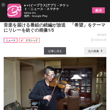
×
e＋(イープラス)アプリ - チケッ
ト・ニュース・スマチケ
表示
eplus inc.
無料 - Google Play
オーケストラのトッププレイヤーたちが、自宅から
音楽を届ける番組の続編が放送 「希望」をテーマ
にリレーを紡ぐの画像1/5
SPICER
2020.5.28
ニュース
クラシック
記事に戻る
次の画像