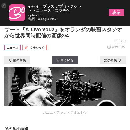
×
e＋(イープラス)アプリ - チケッ
ト・ニュース・スマチケ
表示
eplus inc.
無料 - Google Play
ピアニスト向井山朋子、ライブストリーミングコン
サート『A Live vol.2』をオランダの映画スタジオ
から世界同時配信の画像3/4
SPICER
2020.5.29
ニュース
クラシック
前の画像
記事に戻る
次の画像
レニエ・ファン・ブルムレン
その他の画像