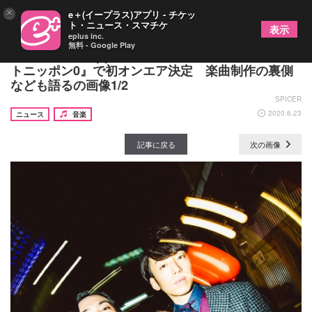
×
e＋(イープラス)アプリ - チケッ
ト・ニュース・スマチケ
表示
eplus inc.
無料 - Google Play
菅田将暉×Creepy Nuts、コラボ曲を『オールナイ
トニッポン0』で初オンエア決定 楽曲制作の裏側
なども語るの画像1/2
SPICER
2020.6.23
ニュース
音楽
記事に戻る
次の画像