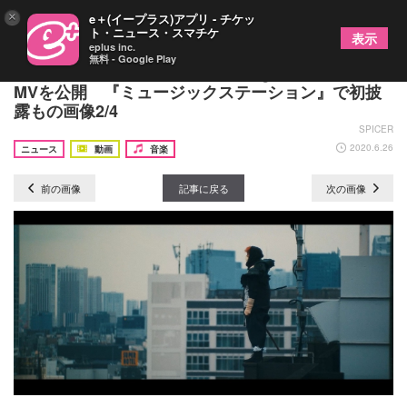
×
e＋(イープラス)アプリ - チケッ
ト・ニュース・スマチケ
表示
eplus inc.
無料 - Google Play
MAN WITH A MISSION、「Change the World」の
MVを公開 『ミュージックステーション』で初披
露もの画像2/4
SPICER
2020.6.26
ニュース
動画
音楽
前の画像
記事に戻る
次の画像