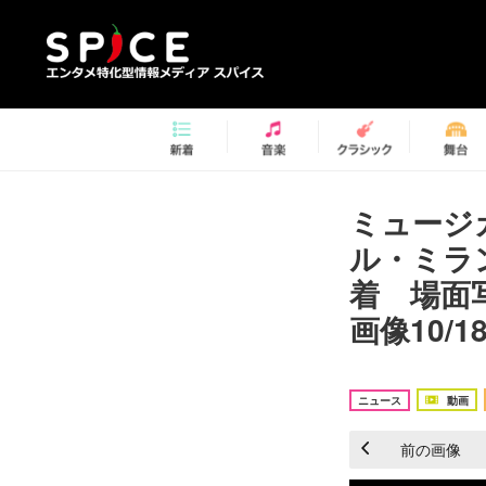
ミュージ
ル・ミラ
着 場面
画像10/1
ニュース
動画
前の画像