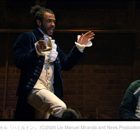
ハミルトン』 (C)2020 Lin-Manuel Miranda and Nevis Productio