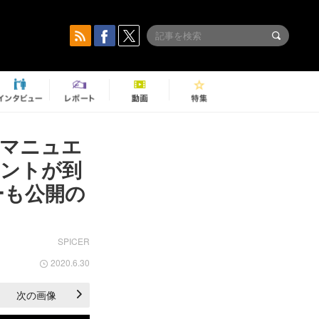
＝マニュエ
メントが到
ーも公開の
SPICER
2020.6.30
次の画像