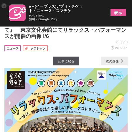
×
e＋(イープラス)アプリ - チケッ
ト・ニュース・スマチケ
表示
eplus inc.
無料 - Google Play
『あらゆる人が音楽で交流できる社会をめざし
て』 東京文化会館にてリラックス・パフォーマン
スが開催の画像1/6
SPICER
2020.7.4
ニュース
クラシック
記事に戻る
次の画像