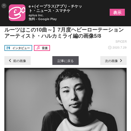
×
e＋(イープラス)アプリ - チケッ
ト・ニュース・スマチケ
表示
eplus inc.
無料 - Google Play
【FM802×SPICE ヘビロな人のヘビロ曲～あの人の
ルーツはこの10曲～】7月度ヘビーローテーション
アーティスト・ハルカミライ編の画像5/8
SPICER
2020.7.29
インタビュー
音楽
前の画像
記事に戻る
次の画像