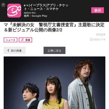
×
e＋(イープラス)アプリ - チケッ
ト・ニュース・スマチケ
表示
eplus inc.
無料 - Google Play
いきものがかり、新曲「きらきらにひかる」がドラ
マ『未解決の女 警視庁文書捜査官』主題歌に決定
＆新ビジュアル公開の画像2/2
SPICER
2020.7.19
ニュース
音楽
前の画像
記事に戻る