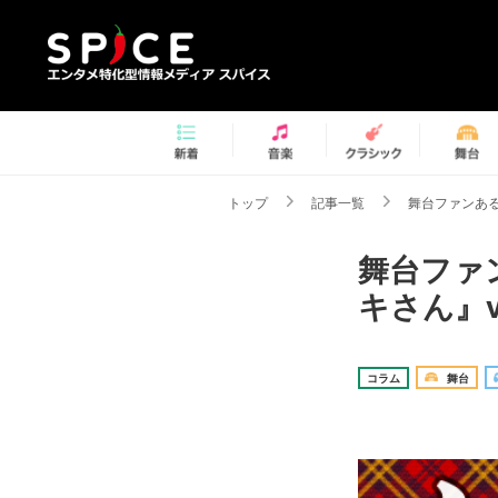
トップ
記事一覧
舞台ファンある
舞台ファ
キさん』v
コラム
舞台