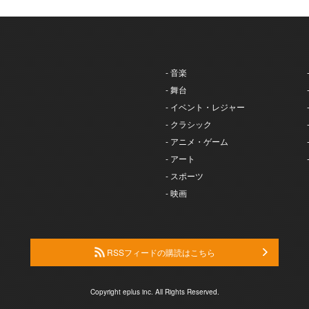
- 音楽
- 舞台
- イベント・レジャー
- クラシック
- アニメ・ゲーム
- アート
- スポーツ
- 映画
RSSフィードの購読はこちら
Copyright eplus inc. All Rights Reserved.