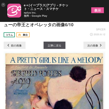
×
e＋(イープラス)アプリ - チケッ
ト・ニュース・スマチケ
表示
eplus inc.
無料 - Google Play
「ザ・ブロードウェイ・ストーリー」 VOL.2 レヴ
ューの帝王とオペレッタの画像6/10
SPICER
2020.8.12
コラム
舞台
前の画像
記事に戻る
次の画像