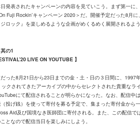
本日発表されたキャンペーンの内容を見ていこう。まず第一に
On Fuji Rockin’キャンペーン 2020＞だ。開催予定だった8
フジロック』を楽しめるような企画がめくるめく展開されるよ
其の1
ESTIVAL’20 LIVE ON YOUTUBE 】
だった8月21日から23日までの金・土・日の３日間に、1997年
トックされてきたアーカイブの中からセレクトされた貴重なラ
ouTubeにて配信されることが明らかになった。なお、配信中はY
能（投げ銭）を使って寄付を募る予定で、集まった寄付金から
 Cross Aid及び国境なき医師団に寄付される。また、この配信
のことなので配信当日を楽しみにしよう。