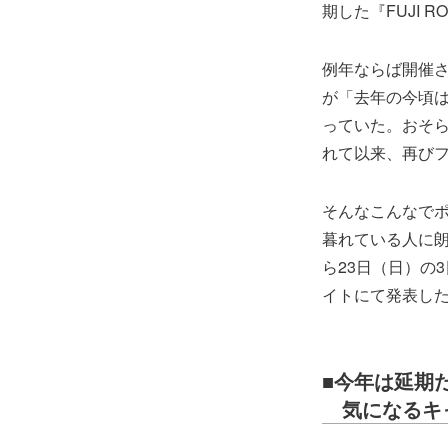
期した『FUJI R
例年ならば開催
が「去年の今頃は
っていた。おそ
れて以来、再び
そんなこんなで
暮れている人に朗
ら23日（日）の
イトにて発表し
■今年は延期
気になるキ