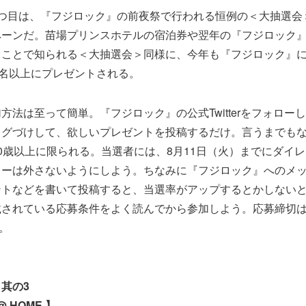
2つ目は、『フジロック』の前夜祭で行われる恒例の＜大抽選会
ペーンだ。苗場プリンスホテルの宿泊券や翌年の『フジロック
ることで知られる＜大抽選会＞同様に、今年も『フジロック』
0名以上にプレゼントされる。
方法は至って簡単。『フジロック』の公式Twitterをフォロー
タグづけして、欲しいプレゼントを投稿するだけ。言うまでも
0歳以上に限られる。当選者には、8月11日（火）までにダイ
ローは外さないようにしよう。ちなみに『フジロック』へのメ
トなどを書いて投稿すると、当選率がアップするとかしないと
されている応募条件をよく読んでから参加しよう。応募締切は20
で。
其の3
 HOME 】