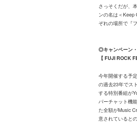
さっそくだが、
ンの名は＜Keep 
ぞれの場所で『
◎キャンペーン・
【 FUJI ROCK F
今年開催する予定
の過去23年でス
する特別番組がY
パーチャット機
た全額がMusic
意されていると