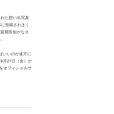
された想い出写真
Sに投稿されまく
催延期告知がなさ
か。
ばいいのか途方に
8月21日（金）か
施をオフィシャルサ