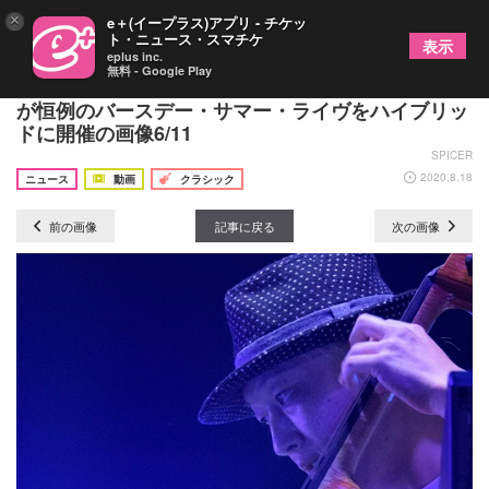
×
e＋(イープラス)アプリ - チケッ
ト・ニュース・スマチケ
表示
eplus inc.
無料 - Google Play
デビュー15周年を迎えたヴァイオリニストNAOTO
が恒例のバースデー・サマー・ライヴをハイブリッ
ドに開催の画像6/11
SPICER
2020.8.18
ニュース
動画
クラシック
前の画像
記事に戻る
次の画像