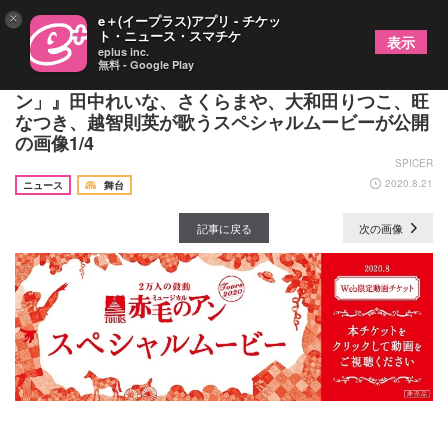
×
e＋(イープラス)アプリ - チケッ
ト・ニュース・スマチケ
表示
eplus inc.
無料 - Google Play
『2万人の鼓動 TOURS ミュージカル「赤毛のア
ン」』田中れいな、さくらまや、大和田りつこ、旺
なつき、越智則英が歌うスペシャルムービーが公開
の画像1/4
SPICER
2020.8.21
ニュース
舞台
記事に戻る
次の画像