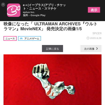
×
e＋(イープラス)アプリ - チケッ
ト・ニュース・スマチケ
表示
eplus inc.
無料 - Google Play
ウルトラマン55周年記念 最新技術でよりクリアな
映像になった「 ULTRAMAN ARCHIVES『ウルト
ラマン』MovieNEX」 発売決定の画像1/5
SPICER
2020.8.28
ニュース
アニメ/ゲーム
記事に戻る
次の画像