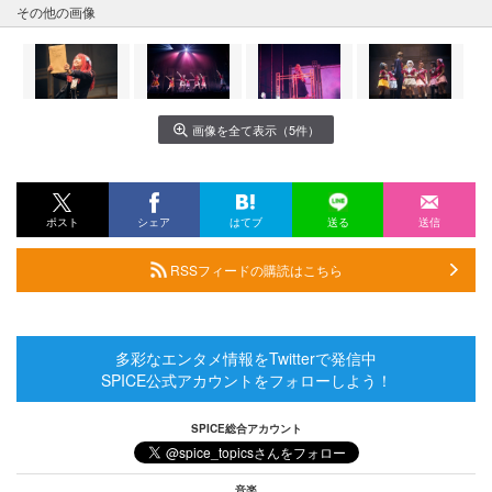
その他の画像
画像を全て表示（5件）
ポスト
シェア
はてブ
送る
送信
RSSフィードの購読はこちら
多彩なエンタメ情報をTwitterで発信中
SPICE公式アカウントをフォローしよう！
SPICE総合アカウント
音楽