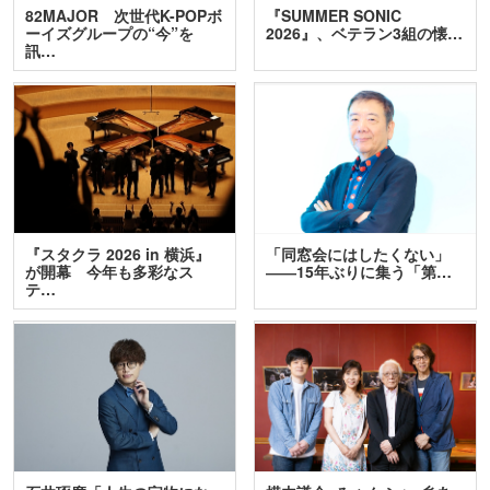
82MAJOR 次世代K-POPボ
『SUMMER SONIC
ーイズグループの“今”を
2026』、ベテラン3組の懐…
訊…
『スタクラ 2026 in 横浜』
「同窓会にはしたくない」
が開幕 今年も多彩なス
――15年ぶりに集う「第…
テ…