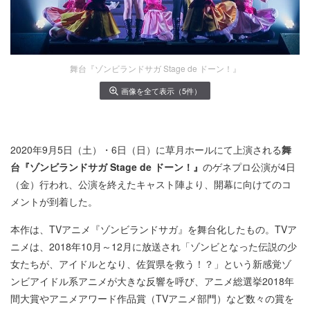
舞台『ゾンビランドサガ Stage de ドーン！』
画像を全て表示（5件）
2020年9月5日（土）・6日（日）に草月ホールにて上演される
舞
台『ゾンビランドサガ Stage de ドーン！』
のゲネプロ公演が4日
（金）行われ、公演を終えたキャスト陣より、開幕に向けてのコ
メントが到着した。
本作は、TVアニメ『ゾンビランドサガ』を舞台化したもの。TVア
ニメは、2018年10月～12月に放送され「ゾンビとなった伝説の少
女たちが、アイドルとなり、佐賀県を救う！？」という新感覚ゾ
ンビアイドル系アニメが大きな反響を呼び、アニメ総選挙2018年
間大賞やアニメアワード作品賞（TVアニメ部門）など数々の賞を