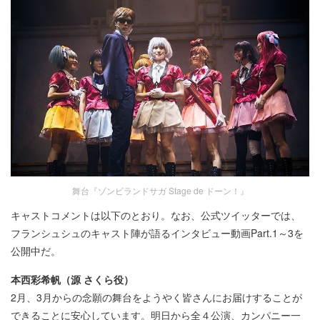
舞台『ゾンビランドサガ Stage de ドーン！』
キャストコメントは以下のとおり。なお、公式ツイッターでは、
フランシュシュのキャスト陣が語るインタビュー動画Part.1～3を
公開中だ。
本西彩希帆（源 さくら役）
2月、3月からの念願の舞台をようやく皆さんにお届けすることが
できることに安心しています。明日から全４公演、カンパニー一