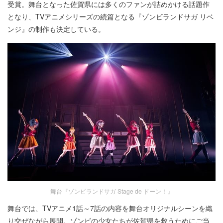
受賞。舞台となった佐賀県には多くのファンが詰めかける話題作
となり、TVアニメシリーズの続篇となる『ゾンビランドサガ リベ
ンジ』の制作も決定している。
舞台『ゾンビランドサガ Stage de ドーン！』
舞台では、TVアニメ1話～7話の内容を舞台オリジナルシーンを織
り交ぜながら展開。ゾンビの少女たちが佐賀県を救うためにご当