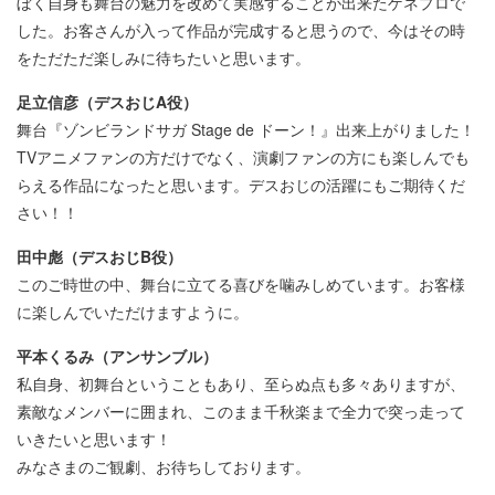
ぼく自身も舞台の魅力を改めて実感することが出来たゲネプロで
した。お客さんが入って作品が完成すると思うので、今はその時
をただただ楽しみに待ちたいと思います。
足立信彦（デスおじA役）
舞台『ゾンビランドサガ Stage de ドーン！』出来上がりました！
TVアニメファンの方だけでなく、演劇ファンの方にも楽しんでも
らえる作品になったと思います。デスおじの活躍にもご期待くだ
さい！！
田中彪（デスおじB役）
このご時世の中、舞台に立てる喜びを噛みしめています。お客様
に楽しんでいただけますように。
平本くるみ（アンサンブル）
私自身、初舞台ということもあり、至らぬ点も多々ありますが、
素敵なメンバーに囲まれ、このまま千秋楽まで全力で突っ走って
いきたいと思います！
みなさまのご観劇、お待ちしております。