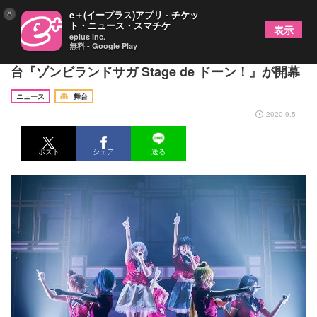
×
e＋(イープラス)アプリ - チケッ
ト・ニュース・スマチケ
表示
eplus inc.
無料 - Google Play
本西彩希帆ほかキャスト陣よりコメントが到着 舞
台『ゾンビランドサガ Stage de ドーン！』が開幕
ニュース
舞台
2020.9.5
ポスト
シェア
送る