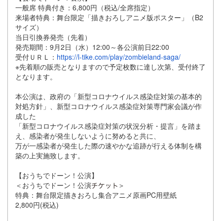
一般席 特典付き：6,800円（税込/全席指定）
来場者特典：舞台限定「描きおろしアニメ版ポスター」（B2
サイズ）
当日引換券発売（先着）
発売期間：9月2日（水）12:00～各公演前日22:00
受付ＵＲＬ：
https://l-tike.com/play/zombieland-saga/
※先着順の販売となりますので予定枚数に達し次第、受付終了
となります。
本公演は、政府の「新型コロナウイルス感染症対策の基本的
対処方針」、新型コロナウイルス感染症対策専門家会議が作
成した
「新型コロナウイルス感染症対策の状況分析・提言」を踏ま
え、感染者が発生しないように努めると共に、
万が一感染者が発生した際の速やかな追跡が行える体制を構
築の上実施致します。
【おうちでドーン！公演】
＜おうちでドーン！公演
＞
特典：舞台限定描きおろし集合アニメ原画PC用壁紙
2,800円(税込)