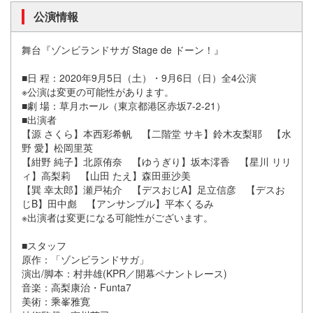
公演情報
舞台『ゾンビランドサガ Stage de ドーン！』
■日 程：2020年9月5日（土）・9月6日（日）全4公演
※公演は変更の可能性があります。
■劇 場：草月ホール（東京都港区赤坂7-2-21）
■出演者
【源 さくら】本西彩希帆 【二階堂 サキ】鈴木友梨耶 【水
野 愛】松岡里英
【紺野 純子】北原侑奈 【ゆうぎり】坂本澪香 【星川 リリ
ィ】高梨莉 【山田 たえ】森田亜沙美
【巽 幸太郎】瀬戸祐介 【デスおじA】足立信彦 【デスお
じB】田中彪 【アンサンブル】平本くるみ
※出演者は変更になる可能性がございます。
■スタッフ
原作：「ゾンビランドサガ」
演出/脚本：村井雄(KPR／開幕ペナントレース)
音楽：高梨康治・Funta7
美術：乘峯雅寛