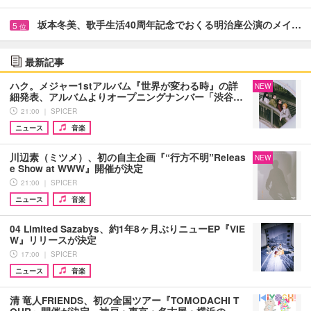
坂本冬美、歌手生活40周年記念でおくる明治座公演のメイ…
5
位
最新記事
ハク。メジャー1stアルバム『世界が変わる時』の詳
NEW
細発表、アルバムよりオープニングナンバー「渋谷…
21:00 ｜ SPICER
ニュース
音楽
川辺素（ミツメ）、初の自主企画『“行方不明”Releas
NEW
e Show at WWW』開催が決定
21:00 ｜ SPICER
ニュース
音楽
04 Limited Sazabys、約1年8ヶ月ぶりニューEP『VIE
W』リリースが決定
17:00 ｜ SPICER
ニュース
音楽
清 竜人FRIENDS、初の全国ツアー『TOMODACHI T