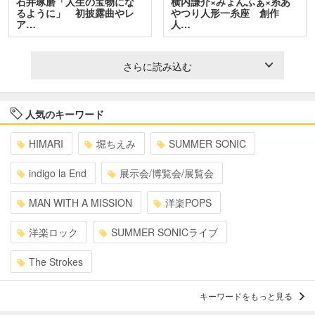
石井琢磨「人生の宝物にな
横内謙介×みょんふぁ×糸あ
るように」 初披露曲やレ
やつり人形一糸座 創作
ア…
人…
さらに読み込む
人気のキーワード
HIMARI
堀ちえみ
SUMMER SONIC
indigo la End
展示会/博覧会/展覧会
MAN WITH A MISSION
洋楽POPS
洋楽ロック
SUMMER SONICライブ
The Strokes
キーワードをもっと見る