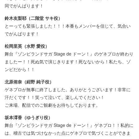
同でがんばります！
鈴木友梨耶（二階堂 サキ役）
とーっても緊張しました！！！本番もメンバーを信じて、気合い
でがんばります！
松岡里英（水野 愛役）
舞台『ゾンビランドサガ Stage de ドーン！』のゲネプロが終わり
ましたー！！死ぬ気で演じきります！死なないから！私たち、ゾ
ンビだから！！
北原侑奈（紺野 純子役）
ゲネプロが無事に終了しました。ありがとうございます！非常に
汗だくです！！笑って泣いて、楽しんでください！
ご来場、配信でのご観劇をお待ちしております。
坂本澪香（ゆうぎり役）
舞台『ゾンビランドサガ Stage de ドーン！』ゲネプロ！！私的に
は、稽古では気づけなかった点にゲネプロで気づくことができま