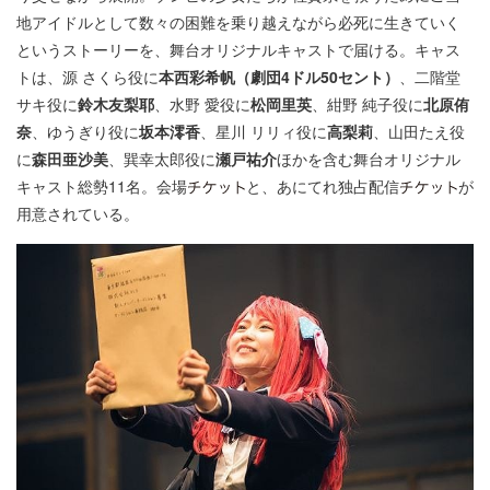
地アイドルとして数々の困難を乗り越えながら必死に生きていく
というストーリーを、舞台オリジナルキャストで届ける。キャス
トは、源 さくら役に
本西彩希帆（劇団4ドル50セント）
、二階堂
サキ役に
鈴木友梨耶
、水野 愛役に
松岡里英
、紺野 純子役に
北原侑
奈
、ゆうぎり役に
坂本澪香
、星川 リリィ役に
高梨莉
、山田たえ役
に
森田亜沙美
、巽幸太郎役に
瀬戸祐介
ほかを含む舞台オリジナル
キャスト総勢11名。会場
と、あにてれ独占配信
が
用意されている。