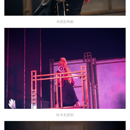
本西彩希帆
鈴木友梨耶