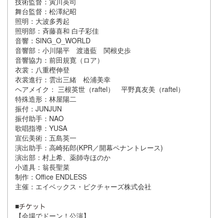
技術監督：寅川英司
舞台監督：松澤紀昭
照明：大波多秀起
照明部：斉藤喜和 白子彩佳
音響：SING_O_WORLD
音響部：小川陽平 渡邉藍 関根史歩
音響協力：前田規寛（ロア）
衣裳：八重樫伸登
衣裳進行：雲出三緒 松浦美幸
ヘアメイク： 三根英世（raftel） 平野真友美（raftel）
特殊造形：林屋陽二
振付：JUNJUN
振付助手：NAO
歌唱指導：YUSA
宣伝美術：五島英一
演出助手：高崎拓郎(KPR／開幕ペナントレース)
演出部：村上希、薬師寺ほのか
小道具：翁長聖菜
制作：Office ENDLESS
主催：エイベックス・ピクチャーズ株式会社
■
【会場でドーン！公演】