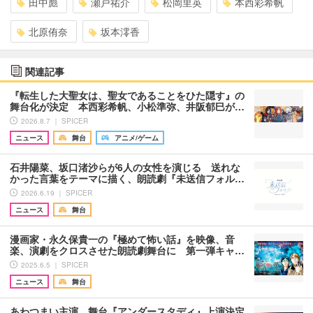
田中彪
瀬戸祐介
松岡里英
本西彩希帆
北原侑奈
坂本澪香
関連記事
『転生した大聖女は、聖女であることをひた隠す』の
舞台化が決定 本西彩希帆、小松準弥、井阪郁巳が…
2026.8.7 ｜ SPICER
ニュース
舞台
アニメ/ゲーム
石井陽菜、坂口渚沙らが6人の女性を演じる 送れな
かった言葉をテーマに描く、朗読劇『未送信フォル…
2026.6.19 ｜ SPICER
ニュース
舞台
漫画家・永久保貴一の『極めて怖い話』を映像、音
楽、演劇をクロスさせた朗読劇舞台に 第一弾キャ…
2025.6.5 ｜ SPICER
ニュース
舞台
あわつまい主演、舞台『アンダースタディ』上演決定