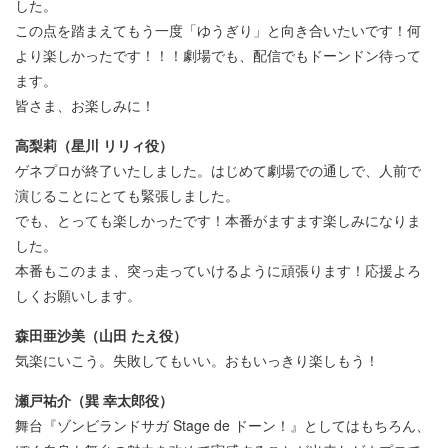
した。
この点を踏まえてもう一度「ゆうぎり」と向き合いたいです！何
より楽しかったです！！！劇場でも、配信でもドーンドン待って
ます。
皆さま、お楽しみに！
高梨莉（星川 リリィ役）
ゲネプロが終了いたしました。はじめて劇場での通しで、人前で
演じることにとても緊張しました。
でも、とっても楽しかったです！本番がますます楽しみになりま
した。
本番もこのまま、突っ走っていけるように頑張ります！応援よろ
しくお願いします。
森田亜沙美（山田 たえ役）
気楽にいこう。失敗してもいい。おもいっきり楽しもう！
瀬戸祐介（巽 幸太郎役）
舞台『ゾンビランドサガ Stage de ドーン！』としてはもちろん、