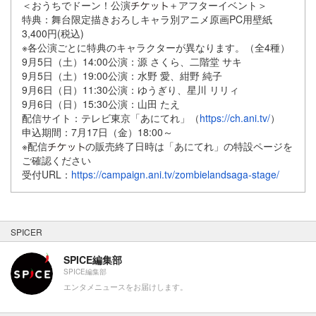
＜おうちでドーン！公演
＋アフターイベント＞
特典：舞台限定描きおろしキャラ別アニメ原画PC用壁紙
3,400円(税込)
※各公演ごとに特典のキャラクターが異なります。（全4種）
9月5日（土）14:00公演：源 さくら、二階堂 サキ
9月5日（土）19:00公演：水野 愛、紺野 純子
9月6日（日）11:30公演：ゆうぎり、星川 リリィ
9月6日（日）15:30公演：山田 たえ
配信サイト：テレビ東京「あにてれ」（
https://ch.ani.tv/
）
申込期間：7月17日（金）18:00～
※配信
の販売終了日時は「あにてれ」の特設ページを
ご確認ください
受付URL：
https://campaign.ani.tv/zombielandsaga-stage/
SPICER
SPICE編集部
SPICE編集部
エンタメニュースをお届けします。