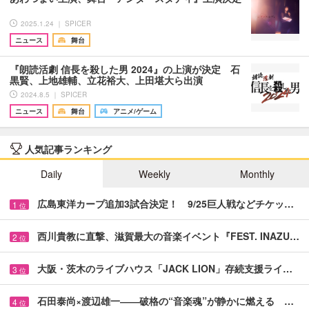
2025.1.24 ｜ SPICER
ニュース
舞台
『朗読活劇 信長を殺した男 2024』の上演が決定 石
黒賢、上地雄輔、立花裕大、上田堪大ら出演
2024.8.5 ｜ SPICER
ニュース
舞台
アニメ/ゲーム
人気記事ランキング
Daily
Weekly
Monthly
広島東洋カープ追加3試合決定！ 9/25巨人戦などチケッ…
1
位
西川貴教に直撃、滋賀最大の音楽イベント『FEST. INAZU…
2
位
大阪・茨木のライブハウス「JACK LION」存続支援ライ…
3
位
石田泰尚×渡辺雄一――破格の“音楽魂”が静かに燃える …
4
位