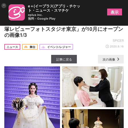
×
e＋(イープラス)アプリ - チケッ
ト・ニュース・スマチケ
表示
eplus inc.
無料 - Google Play
憧れの「宝塚歌劇のスター」に変身できる 「宝
塚レビューフォトスタジオ東京」が10月にオープン
の画像1/3
SPICER
2020.9.16
ニュース
舞台
イベント/レジャー
記事に戻る
次の画像