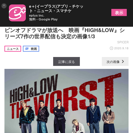
×
e＋(イープラス)アプリ - チケッ
ト・ニュース・スマチケ
表示
eplus inc.
無料 - Google Play
『HiGH&LOW THE WORST』その後を描く新作ス
ピンオフドラマが放送へ 映画『HiGH&LOW』シ
リーズ7作の世界配信も決定の画像1/3
SPICER
2020.9.18
ニュース
映画
記事に戻る
次の画像