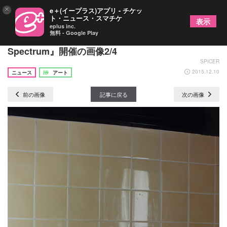
×
e＋(イープラス)アプリ - チケッ
ト・ニュース・スマチケ
表示
eplus inc.
無料 - Google Play
記憶や感覚に訴えかける作品 青木陽展『Inverted
Spectrum』開催の画像2/4
SPICER
2015.12.10
ニュース
アート
前の画像
記事に戻る
次の画像