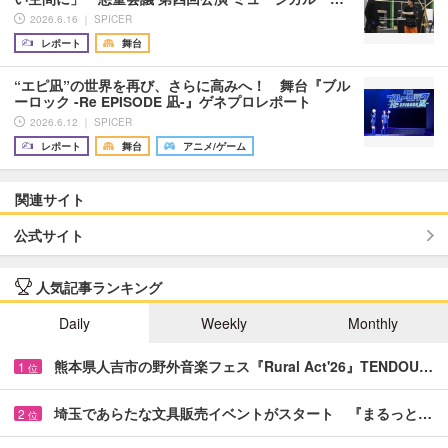
2026.6.16 ｜ SPICER
レポート
舞台
“エピ凪”の世界を再び、さらに高みへ！ 舞台『ブル
ーロック -Re EPISODE 凪-』ゲネプロレポート
2026.6.12 ｜ SPICER
レポート
舞台
アニメ/ゲーム
関連サイト
公式サイト
人気記事ランキング
Daily
Weekly
Monthly
熊本県人吉市の野外音楽フェス『Rural Act'26』TENDOU…
1
位
埼玉であらたな文具販売イベントがスタート 『まるっと…
2
位