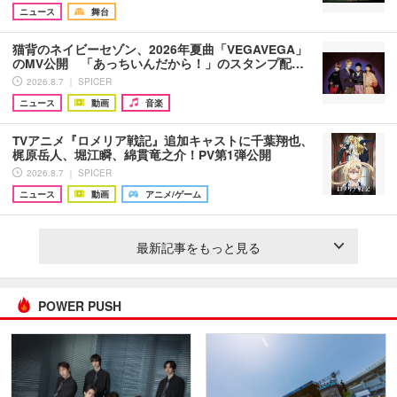
ニュース
舞台
猫背のネイビーセゾン、2026年夏曲「VEGAVEGA」
のMV公開 「あっちいんだから！」のスタンプ配…
2026.8.7 ｜ SPICER
ニュース
動画
音楽
TVアニメ『ロメリア戦記』追加キャストに千葉翔也、
梶原岳人、堀江瞬、綿貫竜之介！PV第1弾公開
2026.8.7 ｜ SPICER
ニュース
動画
アニメ/ゲーム
最新記事をもっと見る
POWER PUSH