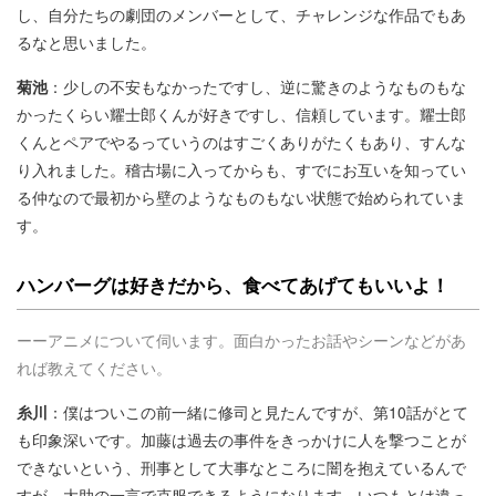
し、自分たちの劇団のメンバーとして、チャレンジな作品でもあ
るなと思いました。
菊池
：少しの不安もなかったですし、逆に驚きのようなものもな
かったくらい耀士郎くんが好きですし、信頼しています。耀士郎
くんとペアでやるっていうのはすごくありがたくもあり、すんな
り入れました。稽古場に入ってからも、すでにお互いを知ってい
る仲なので最初から壁のようなものもない状態で始められていま
す。
ハンバーグは好きだから、食べてあげてもいいよ！
ーーアニメについて伺います。面白かったお話やシーンなどがあ
れば教えてください。
糸川
：僕はついこの前一緒に修司と見たんですが、第10話がとて
も印象深いです。加藤は過去の事件をきっかけに人を撃つことが
できないという、刑事として大事なところに闇を抱えているんで
すが、大助の一言で克服できるようになります。いつもとは違っ