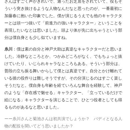
さんはすごく声がきれいで、通ったお芝居をされていて、役もそ
ういう突き抜けるような人物なんだなと思ったのが、一番最初に
加藤春に抱いた印象でした。僕が演じるうえでも他のキャラクタ
ーとは頭一つ抜いて「前進力の強いキャラクター」ということを
表現したいなとは思いました。頭より体が先に出ちゃうという部
分は僕自身とも少し似ていますね。
糸川
：僕は素の自分と神戸大助は真逆なキャラクターだと思いま
した。冷静なところとか、つかみどころがなく、でもちょっと抜
けていたり、いじられキャラなところもある。そういう部分は、
普段の立ち振る舞いからして僕とは真逆です。自分とかけ離れて
いる彼の役作りは難しそうですが、その分演じるのはすごく楽し
そうだなと。僕自身も年齢を経ていろんな舞台を経験して、神戸
のような「存在感で魅せる」キャラクター、「立っているだけで
絵になる」キャラクターを演じることで、ひとつ役者としても得
るものがあるなと思いました。
ーー糸川さんと菊池さんは初共演でしょうか？ バディとなる人
物の配役を聞いてどう思いましたか？