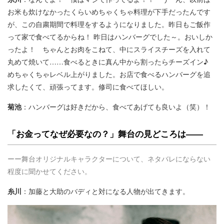
お米も炊けなかったくらいめちゃくちゃ料理が下手だったんです
が、この自粛期間で料理をするようになりました。昨日もご飯作
って家で食べてるからね！ 昨日はハンバーグでした～。おいしか
ったよ！ ちゃんとお肉をこねて、中にスライスチーズを入れて
丸めて焼いて……食べるときに真ん中から割ったらチーズイン♪
めちゃくちゃレベル上がりました。お店で食べるハンバーグを追
求したくて、頑張ってます。修司に食べてほしい。
菊池
：ハンバーグは好きだから、食べてあげても良いよ（笑）！
「お金ってなぜ必要なの？」舞台の見どころは――
ーー舞台オリジナルキャラクターについて、ネタバレにならない
程度に聞かせてください。
糸川
：加藤と大助のバディと対になる人物が出てきます。