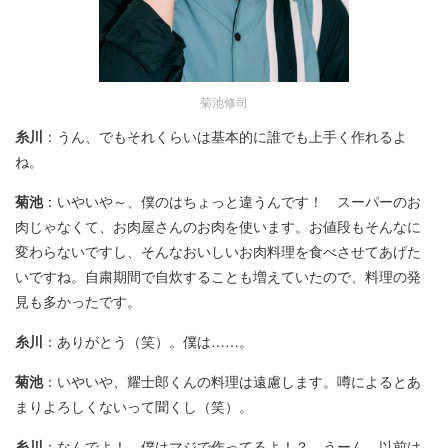
菊池修司
糸川
：うん、でもそれくらいは基本的に誰でも上手く作れるよ
ね。
菊池
：いやいや～、僕のはちょっと違うんです！ スーパーのお
肉じゃなくて、お肉屋さんのお肉を使います。お値段もそんなに
変わらないですし、そんなおいしいお肉料理を食べさせてあげた
いですね。自粛期間で自炊することも増えていたので、料理の発
見も多かったです。
糸川
：ありがとう（笑）。僕は……。
菊池
：いやいや、耀士郎くんの料理は遠慮します。噂によるとあ
まりよろしくないって聞くし（笑）。
糸川
：なんでよ！ 僕はマジで作ってるよ！？ うーん、以前は