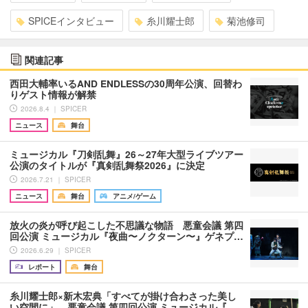
SPICEインタビュー
糸川耀士郎
菊池修司
関連記事
西田大輔率いるAND ENDLESSの30周年公演、回替わ
りゲスト情報が解禁
2026.8.4 ｜ SPICER
ニュース
舞台
ミュージカル『刀剣乱舞』26～27年大型ライブツアー
公演のタイトルが『真剣乱舞祭2026』に決定
2026.7.21 ｜ SPICER
ニュース
舞台
アニメ/ゲーム
放火の炎が呼び起こした不思議な物語 悪童会議 第四
回公演 ミュージカル『夜曲〜ノクターン〜』ゲネプ…
2026.6.29 ｜ SPICER
レポート
舞台
糸川耀士郎×新木宏典「すべてが掛け合わさった美し
い空間に」 悪童会議 第四回公演 ミュージカル『…