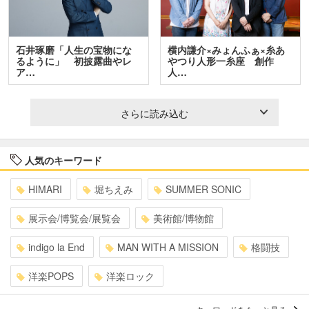
石井琢磨「人生の宝物にな
横内謙介×みょんふぁ×糸あ
るように」 初披露曲やレ
やつり人形一糸座 創作
ア…
人…
さらに読み込む
人気のキーワード
HIMARI
堀ちえみ
SUMMER SONIC
展示会/博覧会/展覧会
美術館/博物館
indigo la End
MAN WITH A MISSION
格闘技
洋楽POPS
洋楽ロック