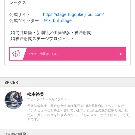
レックス
公式サイト
https://stage-fugoukeiji-bul.com/
公式ツイッター
＠fk_bul_stage
(C)筒井康隆・新潮社／伊藤智彦・神戸財閥
(C)神戸財閥ステージプロジェクト
情報はこちら
SPICER
松本裕美
フリーライター＆カメラマン
元雑誌編集者。最近は女性向け作品や2.5次元舞台のイベントレポ、
インタビューなどをよく書いています。2.5次元の魅力に取り憑かれ
た人。推しにお金を注ぎ込みたい。『あんスタ』と『まほやく』が好
きです。
その他の画像