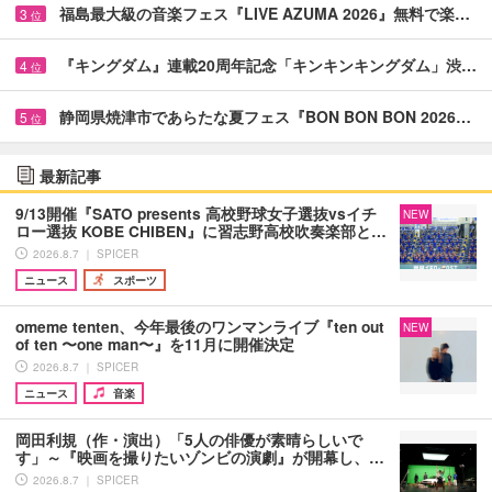
福島最大級の音楽フェス『LIVE AZUMA 2026』無料で楽…
3
位
『キングダム』連載20周年記念「キンキンキングダム」渋…
4
位
静岡県焼津市であらたな夏フェス『BON BON BON 2026…
5
位
最新記事
9/13開催『SATO presents 高校野球女子選抜vsイチ
NEW
ロー選抜 KOBE CHIBEN』に習志野高校吹奏楽部と…
2026.8.7 ｜ SPICER
ニュース
スポーツ
omeme tenten、今年最後のワンマンライブ『ten out
NEW
of ten 〜one man〜』を11月に開催決定
2026.8.7 ｜ SPICER
ニュース
音楽
岡田利規（作・演出）「5人の俳優が素晴らしいで
す」～『映画を撮りたいゾンビの演劇』が開幕し、…
2026.8.7 ｜ SPICER