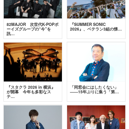
82MAJOR 次世代K-POPボ
『SUMMER SONIC
ーイズグループの“今”を
2026』、ベテラン3組の懐…
訊…
『スタクラ 2026 in 横浜』
「同窓会にはしたくない」
が開幕 今年も多彩なス
――15年ぶりに集う「第…
テ…