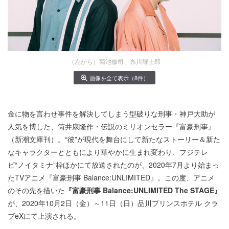
（左から）菊池修司、糸川耀士郎
画像を全て表示（8件）
金に物を言わせ事件を解決してしまう型破りな刑事・神戸大助が
人気を博した、筒井康隆作・伝説のミリオンセラー『富豪刑事』
（新潮文庫刊）。“彼”が現代を舞台にして新たなストーリー＆新た
なキャラクターとともにより華やかに生まれ変わり、フジテレ
ビ“ノイタミナ”枠ほかにて放送されたのが、2020年7月より始まっ
たTVアニメ『富豪刑事 Balance:UNLIMITED』。この度、アニメ
のその先を描いた
『富豪刑事 Balance:UNLIMITED The STAGE』
が、2020年10月2日（金）～11日（日）品川プリンスホテル クラ
ブeXにて上演される。