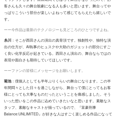
客さんも久々の舞台観劇になる人も多いと思います。舞台ってや
っぱりこういう部分が楽しいよねって感じてもらえたら嬉しいで
す。
ーー今作品は最新のテクノロジーも見どころのひとつですよね。
糸川
：そこが西田さんの演出の真骨頂です。独創性や、独特な演
出の仕方が、AI執事のヒュスクや大助のガジェットの部分にすご
く良い化学反応が起きている。西田さん演出の、舞台ならではの
表現や面白さも期待していてほしいです。
ーーファンの皆様にメッセージをお願いします。
菊池
：僕個人としても半年ぶりくらいの舞台になります。この半
年間悶々とした日々を過ごしながら、舞台って僕にとってもお客
様にとっても大事なものだったということを痛感しました。そう
いった想いをこの作品に込めていきたいなと思います。素敵なス
タッフ、素敵なキャストが揃っているので、『富豪刑事
Balance:UNLIMITED』が好きな人はすごく楽しめる作品になって