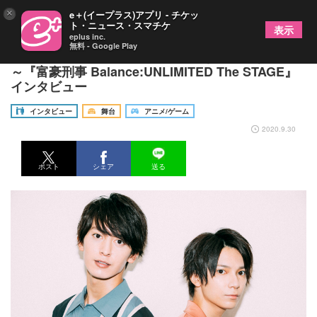
×
e＋(イープラス)アプリ - チケッ
ト・ニュース・スマチケ
表示
eplus inc.
無料 - Google Play
糸川耀士郎・菊池修司「お金ってなぜ必要なの？」
～『富豪刑事 Balance:UNLIMITED The STAGE』
インタビュー
インタビュー
舞台
アニメ/ゲーム
2020.9.30
ポスト
シェア
送る