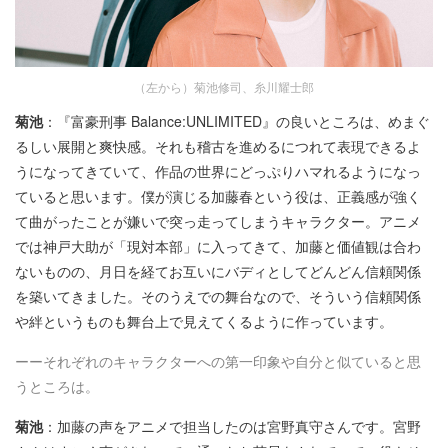
（左から）菊池修司、糸川耀士郎
菊池
：『富豪刑事 Balance:UNLIMITED』の良いところは、めまぐ
るしい展開と爽快感。それも稽古を進めるにつれて表現できるよ
うになってきていて、作品の世界にどっぷりハマれるようになっ
ていると思います。僕が演じる加藤春という役は、正義感が強く
て曲がったことが嫌いで突っ走ってしまうキャラクター。アニメ
では神戸大助が「現対本部」に入ってきて、加藤と価値観は合わ
ないものの、月日を経てお互いにバディとしてどんどん信頼関係
を築いてきました。そのうえでの舞台なので、そういう信頼関係
や絆というものも舞台上で見えてくるように作っています。
ーーそれぞれのキャラクターへの第一印象や自分と似ていると思
うところは。
菊池
：加藤の声をアニメで担当したのは宮野真守さんです。宮野