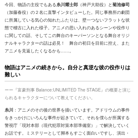
今回、物語の主役でもある
糸川耀士郎
（神戸大助役）と
菊池修司
（加藤春役）の２名に直撃インタビューした。同じ事務所の劇団
に所属している気心の知れたふたりは、壁一つないフラットな状
態で稽古に入れた様子。アニメの思い入れのあるシーンや役作り
に関しての話、そしてこの舞台のキーパーソンとなる舞台オリジ
ナルキャラクターの話は必見！ 舞台の初日を目前に控え、また
アニメを見返したくなるかも……。
物語はアニメの続きから。自分と真逆な彼の役作りは
難しい
ーー『富豪刑事 Balance:UNLIMITED The STAGE』の概要と演じ
られるキャラクターについて教えてください。
糸川
：アニメのその後の世界を描いています。アドリウムの事件
をきっかけにいろんな事件が起きていて、それを僕らが所属する
警視庁「現対本部（現代犯罪対策本部準備室）」で解決していく
お話です。ミステリーとして脚本もすごく面白いですし、演出・