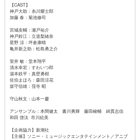
【CAST】
神戸大助：糸川耀士郎
加藤 春：菊池修司
宮城友輔：瀬戸祐介
神戸鈴江：立道梨緒奈
星野 涼：坪倉康晴
亀井新之助：松島勇之介
室井 敏：堂本翔平
清水幸宏：すわいつ郎
湯本鉄平：真壁勇樹
佐伯まほろ：森田涼花
坂守信雄：窪寺 昭
守山秋文：山本一慶
アンサンブル：本間健太 書川勇輝 藤田峻輔 綿貫志信
和田 啓汰 市川絵美
【企画協力】新潮社
【主催】ソニー・ミュージックエンタテインメント／アニプ