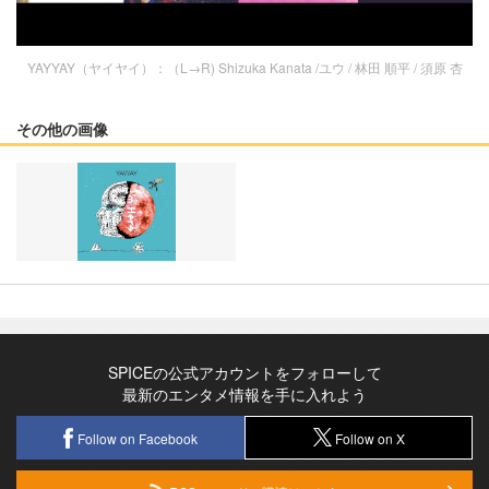
YAYYAY（ヤイヤイ）：（L→R) Shizuka Kanata /ユウ / 林田 順平 / 須原 杏
その他の画像
SPICEの公式アカウントをフォローして
最新のエンタメ情報を手に入れよう
Follow on Facebook
Follow on X