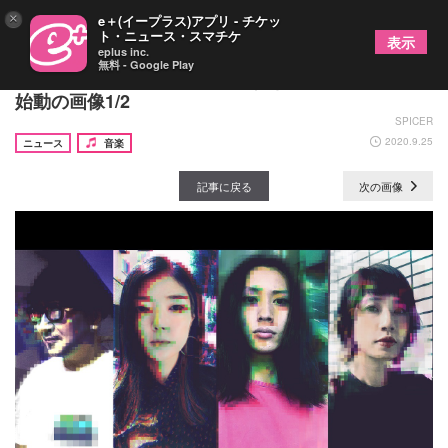
×
e＋(イープラス)アプリ - チケッ
ト・ニュース・スマチケ
表示
eplus inc.
無料 - Google Play
チリヌルヲワカのユウら尖りすぎ4人組・YAYYAYが
始動の画像1/2
SPICER
2020.9.25
ニュース
音楽
記事に戻る
次の画像