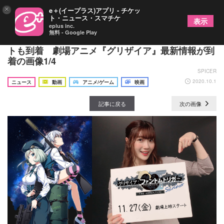
×
e＋(イープラス)アプリ - チケッ
ト・ニュース・スマチケ
表示
eplus inc.
無料 - Google Play
ファンコンテストが開催決定＆井澤美香子のコメン
トも到着 劇場アニメ『グリザイア』最新情報が到
着の画像1/4
SPICER
2020.10.1
ニュース
動画
アニメ/ゲーム
映画
記事に戻る
次の画像