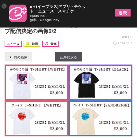
×
e＋(イープラス)アプリ - チケッ
ト・ニュース・スマチケ
表示
eplus inc.
無料 - Google Play
みゆな、ミニアルバム『reply』リリース記念ライ
ブ配信決定の画像2/2
SPICER
2020.10.3
ニュース
動画
音楽
前の画像
記事に戻る