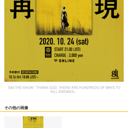
SiM THE SHOW『THANK GOD, THERE ARE HUNDREDS OF WAYS TO
KiLL ENEMiES』
その他の画像