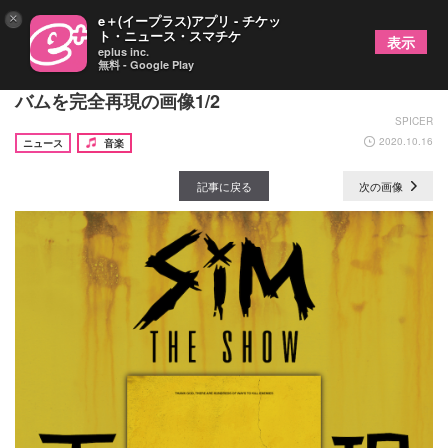
×
e＋(イープラス)アプリ - チケッ
ト・ニュース・スマチケ
表示
eplus inc.
無料 - Google Play
SiM、初の単独配信ライブの開催が決定 最新アル
バムを完全再現の画像1/2
SPICER
2020.10.16
ニュース
音楽
記事に戻る
次の画像