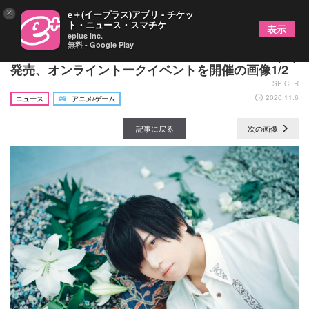
×
e＋(イープラス)アプリ - チケッ
ト・ニュース・スマチケ
表示
eplus inc.
無料 - Google Play
斉藤壮馬、2ndフルアルバム『in bloom』12/23(水)
発売、オンライントークイベントを開催の画像1/2
SPICER
2020.11.6
ニュース
アニメ/ゲーム
記事に戻る
次の画像