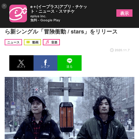
×
e＋(イープラス)アプリ - チケッ
ト・ニュース・スマチケ
表示
eplus inc.
無料 - Google Play
tacica、新たに発足するプライベート・レーベルか
ら新シングル「冒険衝動 / stars」をリリース
ニュース
動画
音楽
2020.11.7
ポスト
シェア
送る