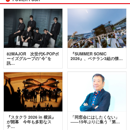
82MAJOR 次世代K-POPボ
『SUMMER SONIC
ーイズグループの“今”を
2026』、ベテラン3組の懐…
訊…
『スタクラ 2026 in 横浜』
「同窓会にはしたくない」
が開幕 今年も多彩なス
――15年ぶりに集う「第…
テ…