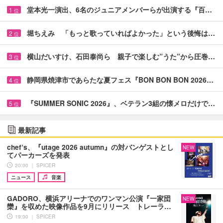
堂本光一演出、6名のジュニアメンバーらが出演する『百…
1
位
堀ちえみ 「もっと歌っていればよかった」という後悔は…
2
位
横山だいすけ、石田泰尚ら 親子で楽しむ”うた”から圧巻…
3
位
静岡県焼津市であらたな夏フェス『BON BON BON 2026…
4
位
『SUMMER SONIC 2026』、ベテラン3組の懐メロだけで…
5
位
最新記事
chef’s、『utage 2026 autumn』の対バンゲストとし
NEW
てパーカーズを発表
20:00 ｜ SPICER
ニュース
音楽
GADORO、横浜アリーナでのワンマン公演『一家団
NEW
欒』を収めた映像作品を9月にリリース トレーラ…
19:00 ｜ SPICER