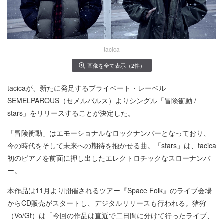
tacica
画像を全て表示（2件）
tacicaが、新たに発足するプライベート・レーベル
SEMELPAROUS（セメルパルス）よりシングル「冒険衝動 /
stars」をリリースすることが決定した。
「冒険衝動」はエモーショナルなロックナンバーとなっており、
今の時代をそして未来への期待を抱かせる曲。「stars」は、tacica
初のピアノを前面に押し出したエレクトロチックなスローナンバ
ー。
本作品は11月より開催されるツアー『Space Folk』のライブ会場
からCD販売がスタートし、デジタルリリースも行われる。猪狩
（Vo/Gt）は「今回の作品は直近で二日間に分けて行ったライブ、