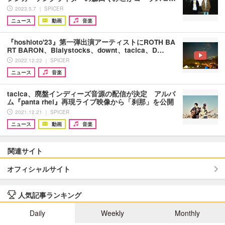
2023.5.7 ｜ SPICER
ニュース
動画
音楽
『hoshioto'23』第一弾出演アーティストにROTH BA
RT BARON、Bialystocks、downt、tacica、D…
2022.12.22 ｜ SPICER
ニュース
音楽
tacica、廃盤インディーズ音源の配信が決定 アルバ
ム『panta rhei』再現ライブ映像から「刹那」を公開
2021.12.21 ｜ SPICER
ニュース
動画
音楽
関連サイト
オフィシャルサイト
人気記事ランキング
Daily
Weekly
Monthly