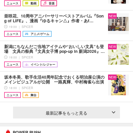
ニュース
動画
音楽
亜咲花、10周年アニバーサリーベストアルバム『Son
NEW
g of LIFE』、漫画『ゆるキャン△』作者・あf…
19:00 ｜ SPICER
ニュース
アニメ/ゲーム
新潟にちなんだご当地アイテムや“おいしい文具”も登
NEW
場 文具の祭典『文具女子博 pop-up in 新潟2026』…
19:00 ｜ SPICER
ニュース
イベント/レジャー
坂本冬美、歌手生活40周年記念でおくる明治座公演の
NEW
メインビジュアルが公開 一路真輝、中村梅雀ら出演
18:00 ｜ SPICER
ニュース
舞台
最新記事をもっと見る
POWER PUSH