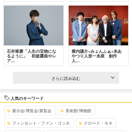
石井琢磨「人生の宝物にな
横内謙介×みょんふぁ×糸あ
るように」 初披露曲やレ
やつり人形一糸座 創作
ア…
人…
さらに読み込む
人気のキーワード
展示会/博覧会/展覧会
美術館/博物館
フィンセント・ファン・ゴッホ
クロード・モネ