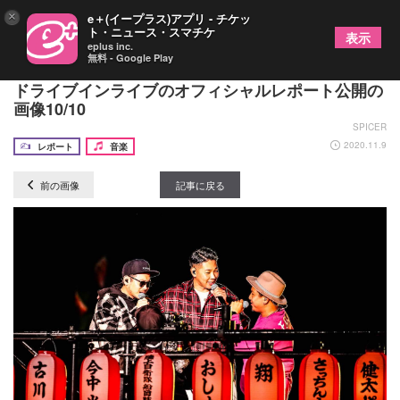
×
e＋(イープラス)アプリ - チケッ
ト・ニュース・スマチケ
表示
eplus inc.
無料 - Google Play
ベリーグッドマン、2日間で合計1,000台を収容した
ドライブインライブのオフィシャルレポート公開の
画像10/10
SPICER
2020.11.9
レポート
音楽
前の画像
記事に戻る