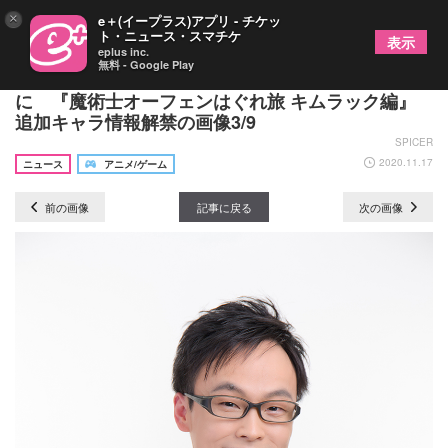
×
e＋(イープラス)アプリ - チケッ
ト・ニュース・スマチケ
表示
eplus inc.
無料 - Google Play
下妻由幸・杉田智和・坂本真綾・子安武人が追加
に 『魔術士オーフェンはぐれ旅 キムラック編』
追加キャラ情報解禁の画像3/9
SPICER
2020.11.17
ニュース
アニメ/ゲーム
前の画像
記事に戻る
次の画像