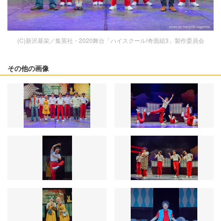
(C)新沢基栄／集英社・2020舞台「ハイスクール!奇面組3」製作委員会
その他の画像