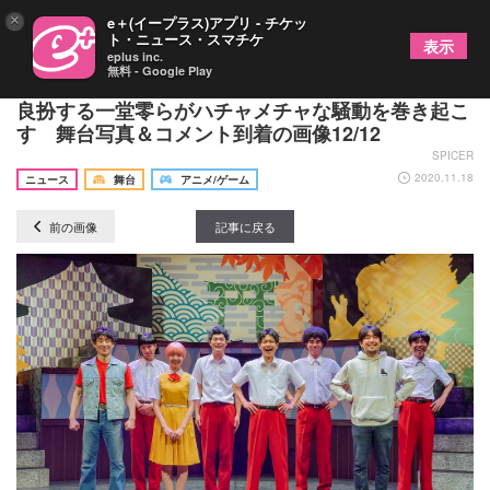
×
e＋(イープラス)アプリ - チケッ
ト・ニュース・スマチケ
表示
eplus inc.
無料 - Google Play
舞台『ハイスクール！奇面組』第3弾が開幕 平野
良扮する一堂零らがハチャメチャな騒動を巻き起こ
す 舞台写真＆コメント到着の画像12/12
SPICER
2020.11.18
ニュース
舞台
アニメ/ゲーム
前の画像
記事に戻る