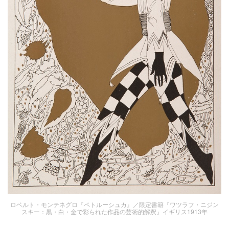
ロベルト・モンテネグロ『ペトルーシュカ』／限定書籍『ワツラフ・ニジン
スキー：黒・白・金で彩られた作品の芸術的解釈』イギリス1913年