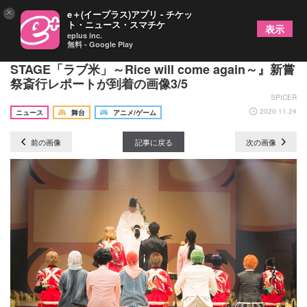
×
e＋(イープラス)アプリ - チケッ
ト・ニュース・スマチケ
表示
eplus inc.
無料 - Google Play
田村升吾らが舞台上で五穀豊穣に感謝 『RICE on
STAGE「ラブ米」～Rice will come again～』新嘗
祭斎行レポートが到着の画像3/5
SPICER
2020.11.24
ニュース
舞台
アニメ/ゲーム
前の画像
記事に戻る
次の画像