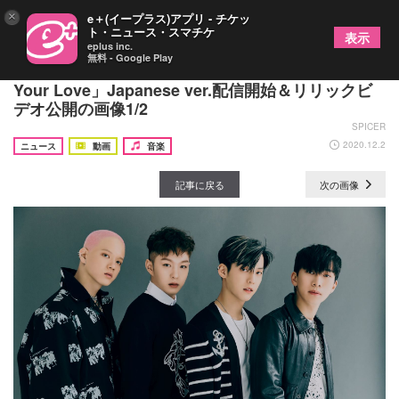
×
e＋(イープラス)アプリ - チケッ
ト・ニュース・スマチケ
表示
eplus inc.
無料 - Google Play
BTOBの新ユニット、BTOB 4Uが新曲「Show
Your Love」Japanese ver.配信開始＆リリックビ
デオ公開の画像1/2
SPICER
2020.12.2
ニュース
動画
音楽
記事に戻る
次の画像