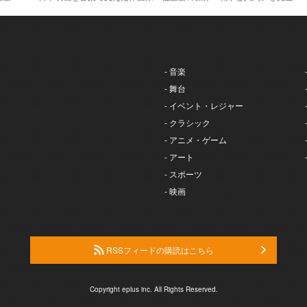
- 音楽
- 舞台
- イベント・レジャー
- クラシック
- アニメ・ゲーム
- アート
- スポーツ
- 映画
RSSフィードの購読はこちら
Copyright eplus inc. All Rights Reserved.