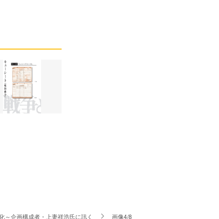
化～企画構成者・上妻祥浩氏に訊く
画像4/8