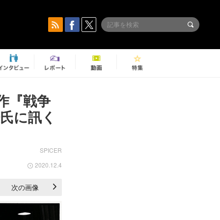
作『戦争
浩氏に訊く
SPICER
2020.12.4
次の画像