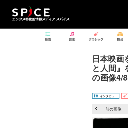
日本映画
と人間』
の画像4/8
インタビュー
前の画像