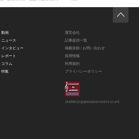
- 動画
運営会社
- ニュース
記事提供一覧
- インタビュー
掲載依頼 / お問い合わせ
- レポート
採用情報
- コラム
利用規約
- 特集
プライバシーポリシー
JASRAC許諾第9008487009Y31018号