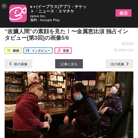
×
e＋(イープラス)アプリ - チケッ
ト・ニュース・スマチケ
表示
eplus inc.
無料 - Google Play
ダミアン浜田陛下に操られてメジャーデビュー！
“改臟人間”の素顔を見た！〜金属恵比須 独占イン
タビュー[第3回]の画像5/6
SPICER
2020.12.8
動画
インタビュー
音楽
前の画像
記事に戻る
次の画像