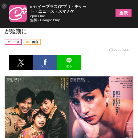
×
e＋(イープラス)アプリ - チケッ
ト・ニュース・スマチケ
表示
eplus inc.
無料 - Google Play
PARCO劇場『チョコレートドーナツ』の公演初日
が延期に
ニュース
舞台
2020.12.6
ポスト
シェア
送る