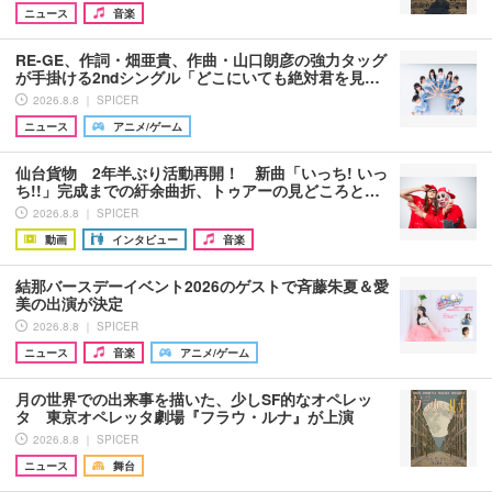
ニュース
音楽
RE-GE、作詞・畑亜貴、作曲・山口朗彦の強力タッグ
が手掛ける2ndシングル「どこにいても絶対君を見…
2026.8.8 ｜ SPICER
ニュース
アニメ/ゲーム
仙台貨物 2年半ぶり活動再開！ 新曲「いっち! いっ
ち!!」完成までの紆余曲折、トゥアーの見どころと…
2026.8.8 ｜ SPICER
動画
インタビュー
音楽
結那バースデーイベント2026のゲストで斉藤朱夏＆愛
美の出演が決定
2026.8.8 ｜ SPICER
ニュース
音楽
アニメ/ゲーム
月の世界での出来事を描いた、少しSF的なオペレッ
タ 東京オペレッタ劇場『フラウ・ルナ』が上演
2026.8.8 ｜ SPICER
ニュース
舞台