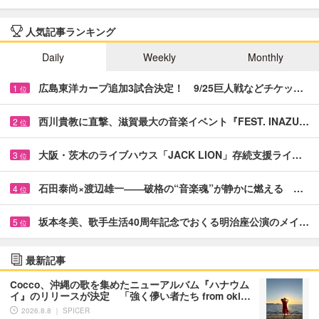
人気記事ランキング
Daily
Weekly
Monthly
広島東洋カープ追加3試合決定！ 9/25巨人戦などチケッ…
1
位
西川貴教に直撃、滋賀最大の音楽イベント『FEST. INAZU…
2
位
大阪・茨木のライブハウス「JACK LION」存続支援ライ…
3
位
石田泰尚×渡辺雄一――破格の“音楽魂”が静かに燃える …
4
位
坂本冬美、歌手生活40周年記念でおくる明治座公演のメイ…
5
位
最新記事
Cocco、沖縄の歌を集めたニューアルバム『ハナウム
イ』のリリースが決定 「強く儚い者たち from oki…
2026.8.8 ｜ SPICER