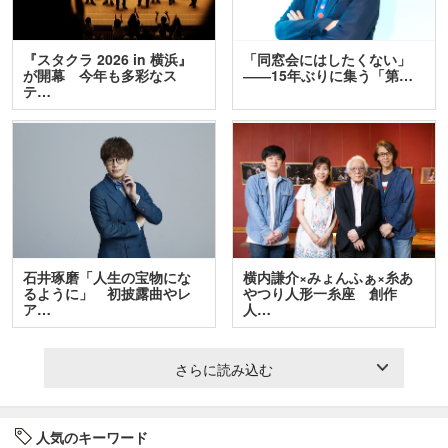
『スタクラ 2026 in 横浜』
「同窓会にはしたくない」
が開幕 今年も多彩なス
――15年ぶりに集う「第…
テ…
石井琢磨「人生の宝物にな
横内謙介×みょんふぁ×糸あ
るように」 初披露曲やレ
やつり人形一糸座 創作
ア…
人…
さらに読み込む
人気のキーワード