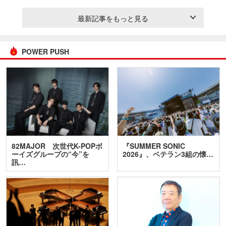
最新記事をもっと見る
POWER PUSH
82MAJOR 次世代K-POPボ
『SUMMER SONIC
ーイズグループの“今”を
2026』、ベテラン3組の懐…
訊…