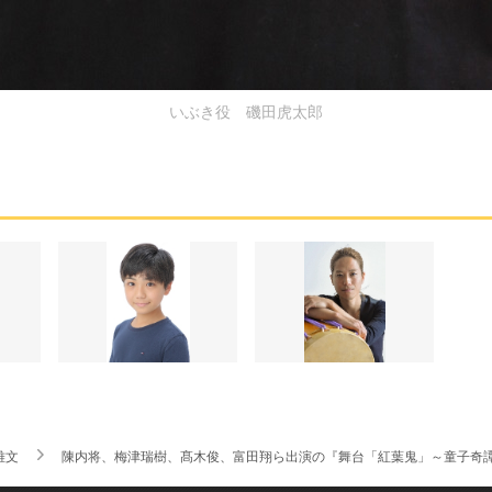
いぶき役 磯田虎太郎
雅文
陳内将、梅津瑞樹、髙木俊、富田翔ら出演の『舞台「紅葉鬼」～童子奇