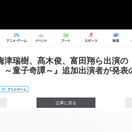
梅津瑞樹、髙木俊、富田翔ら出演の
」～童子奇譚～』追加出演者が発表の
アニメ/ゲーム
記事に戻る