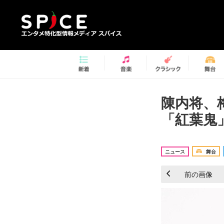
陳内将、
「紅葉鬼
ニュース
舞台
前の画像