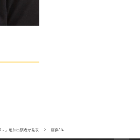
譚～』追加出演者が発表
画像3/4