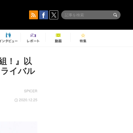
組！』以
にライバル
SPICER
2020.12.25