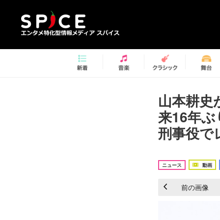
山本耕史
来16年
刑事役で
ニュース
動画
前の画像