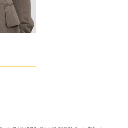
共演 ドラマ『アノニマス』にライバル刑事役でレギュラー出演