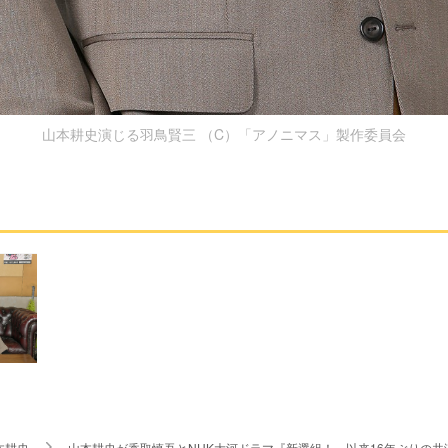
山本耕史演じる羽鳥賢三 （C）「アノニマス」製作委員会
本耕史
山本耕史が香取慎吾とNHK大河ドラマ『新選組！』以来16年ぶりの