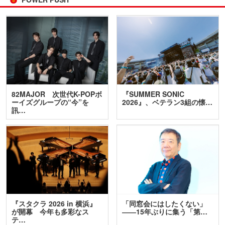
82MAJOR 次世代K-POPボ
『SUMMER SONIC
ーイズグループの“今”を
2026』、ベテラン3組の懐…
訊…
『スタクラ 2026 in 横浜』
「同窓会にはしたくない」
が開幕 今年も多彩なス
――15年ぶりに集う「第…
テ…