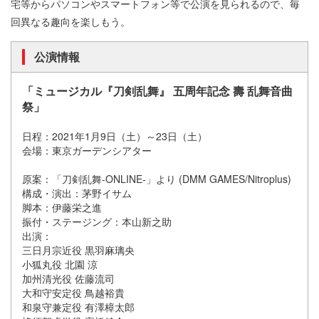
宅等からパソコンやスマートフォン等で公演を見られるので、毎
回異なる趣向を楽しもう。
公演情報
「ミュージカル『刀剣乱舞』 五周年記念 壽 乱舞音曲
祭」
日程：2021年1月9日（土）～23日（土）
会場：東京ガーデンシアター
原案：「刀剣乱舞-ONLINE-」より (DMM GAMES/Nitroplus)
構成・演出：茅野イサム
脚本：伊藤栄之進
振付・ステージング：本山新之助
出演：
三日月宗近役 黒羽麻璃央
小狐丸役 北園 涼
加州清光役 佐藤流司
大和守安定役 鳥越裕貴
和泉守兼定役 有澤樟太郎