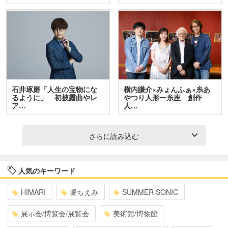
石井琢磨「人生の宝物にな
横内謙介×みょんふぁ×糸あ
るように」 初披露曲やレ
やつり人形一糸座 創作
ア…
人…
さらに読み込む
人気のキーワード
HIMARI
堀ちえみ
SUMMER SONIC
展示会/博覧会/展覧会
美術館/博物館