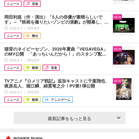
ニュース
音楽
岡田利規（作・演出）「5人の俳優が素晴らしいで
NEW
す」～『映画を撮りたいゾンビの演劇』が開幕し、…
2026.8.7 ｜ SPICER
ニュース
舞台
猫背のネイビーセゾン、2026年夏曲「VEGAVEGA」
NEW
のMV公開 「あっちいんだから！」のスタンプ配…
2026.8.7 ｜ SPICER
ニュース
動画
音楽
TVアニメ『ロメリア戦記』追加キャストに千葉翔也、
NEW
梶原岳人、堀江瞬、綿貫竜之介！PV第1弾公開
2026.8.7 ｜ SPICER
ニュース
動画
アニメ/ゲーム
最新記事をもっと見る
POWER PUSH