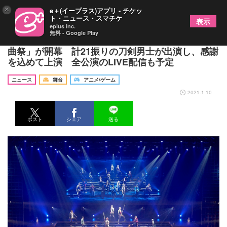
×
e＋(イープラス)アプリ - チケッ
ト・ニュース・スマチケ
表示
eplus inc.
無料 - Google Play
「ミュージカル『刀剣乱舞』 五周年記念 壽 乱舞音
曲祭」が開幕 計21振りの刀剣男士が出演し、感謝
を込めて上演 全公演のLIVE配信も予定
ニュース
舞台
アニメ/ゲーム
2021.1.10
ポスト
シェア
送る