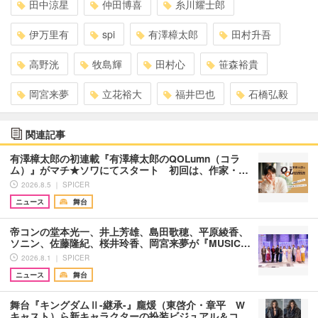
田中涼星
仲田博喜
糸川耀士郎
伊万里有
spi
有澤樟太郎
田村升吾
高野洸
牧島輝
田村心
笹森裕貴
岡宮来夢
立花裕大
福井巴也
石橋弘毅
関連記事
有澤樟太郎の初連載『有澤樟太郎のQOLumn（コラ
ム）』がマチ★ソワにてスタート 初回は、作家・…
2026.8.5 ｜ SPICER
ニュース
舞台
帝コンの堂本光一、井上芳雄、島田歌穂、平原綾香、
ソニン、佐藤隆紀、桜井玲香、岡宮来夢が『MUSIC…
2026.8.1 ｜ SPICER
ニュース
舞台
舞台『キングダムⅡ-継承-』龐煖（東啓介・章平 W
キャスト）ら新キャラクターの扮装ビジュアル＆コ…