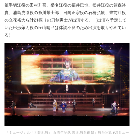
篭手切江役の田村升吾、桑名江役の福井巴也、松井江役の笹森裕
貴、浦島虎徹役の糸川耀士郎、日向正宗役の石橋弘毅、豊前江役
の立花裕大ら計21振りの刀剣男士が出演する。（出演を予定して
いた巴形薙刀役の丘山晴己は体調不良のため出演を取りやめてい
る）
「ミュージカル『刀剣乱舞』 五周年記念 壽 乱舞音曲祭」舞台写真 (C)ミュー