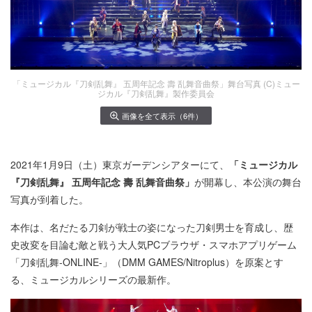
「ミュージカル『刀剣乱舞』 五周年記念 壽 乱舞音曲祭」舞台写真 (C)ミュー
ジカル『刀剣乱舞』製作委員会
画像を全て表示（6件）
2021年1月9日（土）東京ガーデンシアターにて、
「ミュージカル
『刀剣乱舞』 五周年記念 壽 乱舞音曲祭」
が開幕し、本公演の舞台
写真が到着した。
本作は、名だたる刀剣が戦士の姿になった刀剣男士を育成し、歴
史改変を目論む敵と戦う大人気PCブラウザ・スマホアプリゲーム
「刀剣乱舞-ONLINE-」（DMM GAMES/Nitroplus）を原案とす
る、ミュージカルシリーズの最新作。