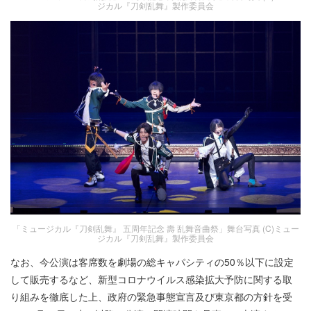
ジカル『刀剣乱舞』製作委員会
「ミュージカル『刀剣乱舞』 五周年記念 壽 乱舞音曲祭」舞台写真 (C)ミュー
ジカル『刀剣乱舞』製作委員会
なお、今公演は客席数を劇場の総キャパシティの50％以下に設定
して販売するなど、新型コロナウイルス感染拡大予防に関する取
り組みを徹底した上、政府の緊急事態宣言及び東京都の方針を受