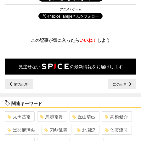
アニメ / ゲーム
この記事が気に入ったら
いいね！
しよう
見逃せない
の最新情報をお届けします
前の記事
次の記事
関連キーワード
太田基裕
鳥越裕貴
丘山晴己
高橋健介
黒羽麻璃央
刀剣乱舞
北園涼
佐藤流司