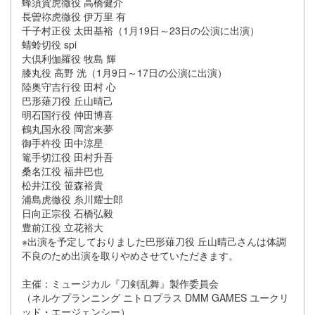
蜂須賀虎徹役 高橋健介
長曽祢虎徹役 伊万里 有
千子村正役 太田基裕（1月19日～23日の公演に出演）
蜻蛉切役 spi
大倶利伽羅役 牧島 輝
膝丸役 高野 洸（1月9日～17日の公演に出演）
陸奥守吉行役 田村 心
巴形薙刀役 丘山晴己
明石国行役 仲田博喜
鶴丸国永役 岡宮来夢
御手杵役 田中涼星
篭手切江役 田村升吾
桑名江役 福井巴也
松井江役 笹森裕貴
浦島虎徹役 糸川耀士郎
日向正宗役 石橋弘毅
豊前江役 立花裕大
※出演を予定しておりました巴形薙刀役 丘山晴己さんは体調
不良のため出演を取りやめさせていただきます。
主催：ミュージカル『刀剣乱舞』製作委員会
（ネルケプランニング ニトロプラス DMM GAMES ユークリ
ッド・エージェンシー）