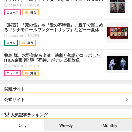
2026.7.31 ｜ SPICER
ニュース
舞台
【関西】『死の笛』や『愛の不時着』、親子で楽しめ
る『シナモロールワンダートリップ』などーー夏休…
2026.7.30 ｜ SPICER
コラム
舞台
牧島 輝、水野美紀ら出演 演劇と落語がコラボした、
H＆A企画 第1弾『死神』がテレビ初放送
2026.7.29 ｜ SPICER
ニュース
舞台
関連サイト
公式サイト
人気記事ランキング
Daily
Weekly
Monthly