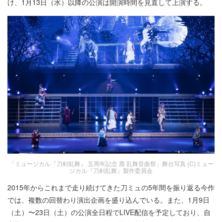
け、1月13日（水）以降の公演は開演時間を見直して上演する。
「ミュージカル『刀剣乱舞』 五周年記念 壽 乱舞音曲祭」舞台写真 (C)ミュー
ジカル『刀剣乱舞』製作委員会
2015年からこれまで走り続けてきた刀ミュの5年間を振り返る今作
では、複数の回替わり演出企画を盛り込んでいる。また、1月9日
（土）〜23日（土）の公演全日程でLIVE配信を予定しており、自