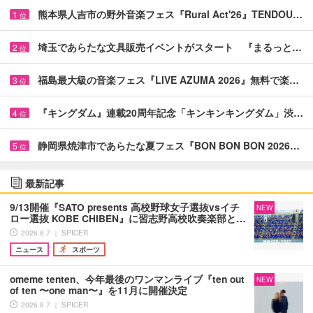
熊本県人吉市の野外音楽フェス『Rural Act'26』TENDOU…
1
位
埼玉であらたな文具販売イベントがスタート 『まるっと…
2
位
福島最大級の音楽フェス『LIVE AZUMA 2026』無料で楽…
3
位
『キングダム』連載20周年記念「キンキンキングダム」渋…
4
位
静岡県焼津市であらたな夏フェス『BON BON BON 2026…
5
位
最新記事
9/13開催『SATO presents 高校野球女子選抜vsイチ
NEW
ロー選抜 KOBE CHIBEN』に習志野高校吹奏楽部と…
2026.8.7 ｜ SPICER
ニュース
スポーツ
omeme tenten、今年最後のワンマンライブ『ten out
NEW
of ten 〜one man〜』を11月に開催決定
2026.8.7 ｜ SPICER