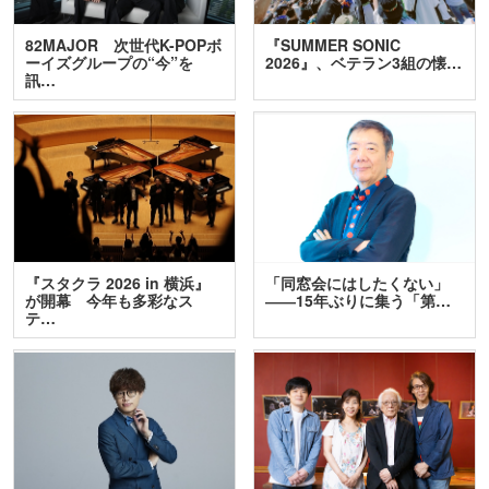
82MAJOR 次世代K-POPボ
『SUMMER SONIC
ーイズグループの“今”を
2026』、ベテラン3組の懐…
訊…
『スタクラ 2026 in 横浜』
「同窓会にはしたくない」
が開幕 今年も多彩なス
――15年ぶりに集う「第…
テ…