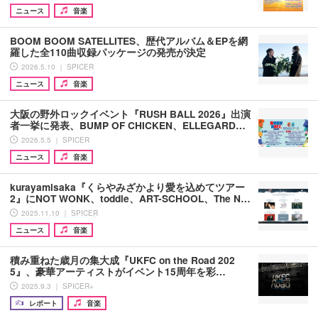
ニュース
音楽
BOOM BOOM SATELLITES、歴代アルバム＆EPを網
羅した全110曲収録パッケージの発売が決定
2026.5.10 ｜ SPICER
ニュース
音楽
大阪の野外ロックイベント『RUSH BALL 2026』出演
者一挙に発表、BUMP OF CHICKEN、ELLEGARD…
2026.5.5 ｜ SPICER
ニュース
音楽
kurayamisaka『くらやみざかより愛を込めてツアー
2』にNOT WONK、toddle、ART-SCHOOL、The N…
2025.11.10 ｜ SPICER
ニュース
音楽
積み重ねた歳月の集大成『UKFC on the Road 202
5』、豪華アーティストがイベント15周年を彩…
2025.9.3 ｜ SPICER+
レポート
音楽