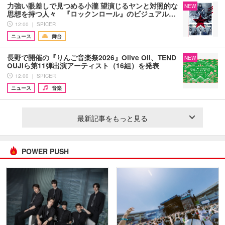
力強い眼差しで見つめる小瀧 望演じるヤンと対照的な
NEW
思想を持つ人々 『ロックンロール』のビジュアル…
12:00 ｜ SPICER
ニュース
舞台
長野で開催の『りんご音楽祭2026』Olive Oil、TEND
NEW
OUJIら第11弾出演アーティスト（16組）を発表
12:00 ｜ SPICER
ニュース
音楽
最新記事をもっと見る
POWER PUSH