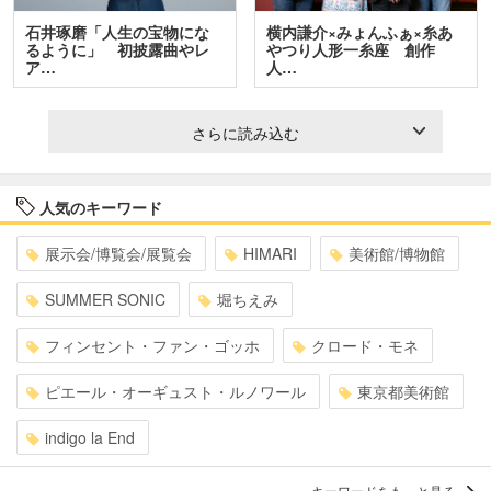
石井琢磨「人生の宝物にな
横内謙介×みょんふぁ×糸あ
るように」 初披露曲やレ
やつり人形一糸座 創作
ア…
人…
さらに読み込む
人気のキーワード
展示会/博覧会/展覧会
HIMARI
美術館/博物館
SUMMER SONIC
堀ちえみ
フィンセント・ファン・ゴッホ
クロード・モネ
ピエール・オーギュスト・ルノワール
東京都美術館
indigo la End
キーワードをもっと見る