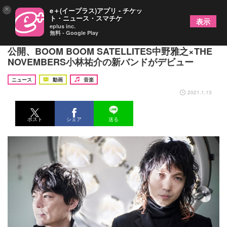
×
e＋(イープラス)アプリ - チケッ
ト・ニュース・スマチケ
表示
eplus inc.
無料 - Google Play
THE SPELLBOUNDの1stシングル「はじまり」MV
公開、BOOM BOOM SATELLITES中野雅之×THE
NOVEMBERS小林祐介の新バンドがデビュー
ニュース
動画
音楽
2021.1.13
ポスト
シェア
送る