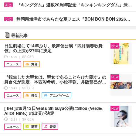
『キングダム』連載20周年記念「キンキンキングダム」渋…
4
位
静岡県焼津市であらたな夏フェス『BON BON BON 2026…
5
位
最新記事
日生劇場にて14年ぶり、歌舞伎公演『四月陽春歌舞
NEW
伎』の上演が27年に決定
15:29 ｜ SPICER
ニュース
舞台
『転生した大聖女は、聖女であることをひた隠す』の
NEW
舞台化が決定 本西彩希帆、小松準弥、井阪郁巳が…
13:47 ｜ SPICER
ニュース
舞台
アニメ/ゲーム
[ kei ]の8月12日Veats Shibuya公演にShou (Verde/,
NEW
Alice Nine.) の出演が決定
12:31 ｜ SPICER
ニュース
動画
音楽