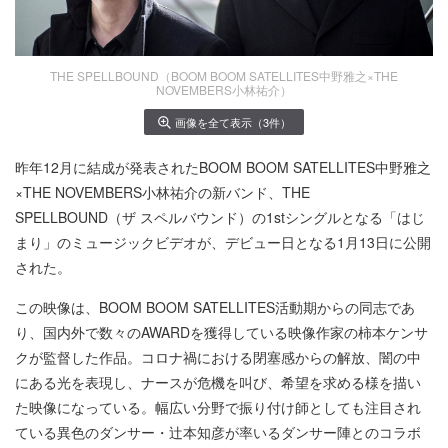
THE SPELLBOUND（BOOM BOOM SATELLITES中野雅之×THE
NOVEMBERS小林祐介）
画像を全て表示（3件）
昨年12月に結成が発表されたBOOM BOOM SATELLITES中野雅之
×THE NOVEMBERS小林祐介の新バンド、THE
SPELLBOUND（ザ スペルバウンド）の1stシングルとなる「はじ
まり」のミュージックビデオが、デビュー日となる1月13日に公開
された。
この映像は、BOOM BOOM SATELLITES活動期からの同志であ
り、国内外で数々のAWARDを獲得している映像作家の柿本ケンサ
クが監督した作品。コロナ禍における閉塞感からの解放、闇の中
にある光を表現し、ナースが危機を叫び、希望を求める様を描い
た映像になっている。幅広い分野で振り付け師としても注目され
ている異色のダンサー・辻本知彦が率いるダンサー陣とのコラボ