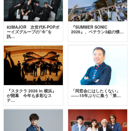
82MAJOR 次世代K-POPボ
『SUMMER SONIC
ーイズグループの“今”を
2026』、ベテラン3組の懐…
訊…
『スタクラ 2026 in 横浜』
「同窓会にはしたくない」
が開幕 今年も多彩なス
――15年ぶりに集う「第…
テ…