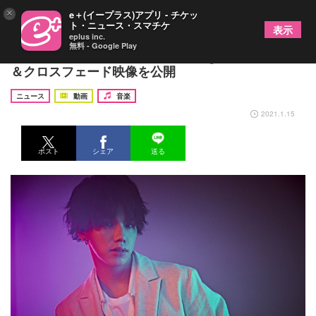
×
e＋(イープラス)アプリ - チケッ
ト・ニュース・スマチケ
表示
eplus inc.
無料 - Google Play
森内寛樹のデビューアルバム『Sing;est』全貌解禁
＆クロスフェード映像を公開
ニュース
動画
音楽
2021.1.15
ポスト
シェア
送る