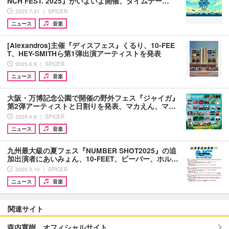
NCH FEST. 2025』がいよいよ開催、タイムテー…
2025.7.31 ｜ SPICER
ニュース
音楽
[Alexandros]主催『ディスフェス』くるり、10-FEE
T、HEY-SMITHら第1弾出演アーティストを発表
2025.6.9 ｜ SPICER
ニュース
音楽
大阪・万博記念公園で開催の野外フェス『ジャイガ』
第2弾アーティストと日割りを発表、マカえん、マ…
2025.4.8 ｜ SPICER
ニュース
音楽
九州最大級の夏フェス『NUMBER SHOT2025』の追
加出演者にあいみょん、10-FEET、ビーバー、ホル…
2025.3.10 ｜ SPICER
ニュース
音楽
関連サイト
森内寛樹 オフィシャルサイト