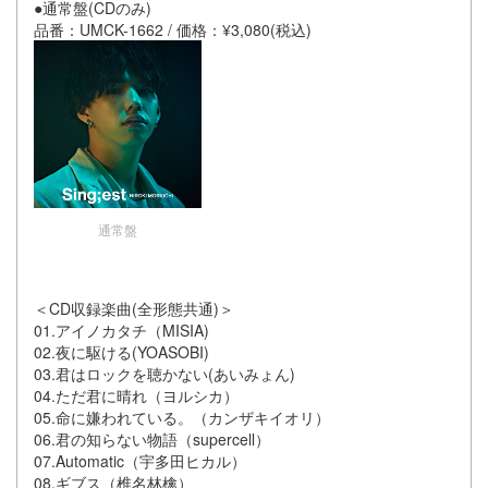
●通常盤(CDのみ)
品番：UMCK-1662 / 価格：¥3,080(税込)
通常盤
＜CD収録楽曲(全形態共通)＞
01.アイノカタチ（MISIA)
02.夜に駆ける(YOASOBI)
03.君はロックを聴かない(あいみょん)
04.ただ君に晴れ（ヨルシカ）
05.命に嫌われている。（カンザキイオリ）
06.君の知らない物語（supercell）
07.Automatic（宇多田ヒカル）
08.ギブス（椎名林檎）