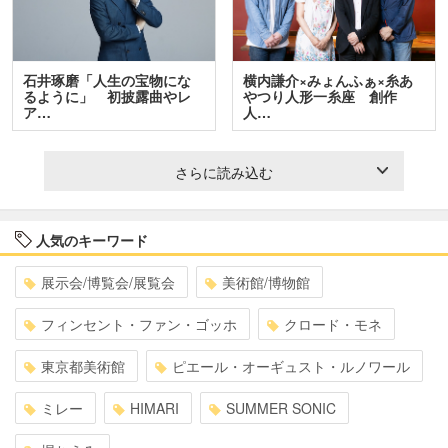
石井琢磨「人生の宝物にな
横内謙介×みょんふぁ×糸あ
るように」 初披露曲やレ
やつり人形一糸座 創作
ア…
人…
さらに読み込む
人気のキーワード
展示会/博覧会/展覧会
美術館/博物館
フィンセント・ファン・ゴッホ
クロード・モネ
東京都美術館
ピエール・オーギュスト・ルノワール
ミレー
HIMARI
SUMMER SONIC