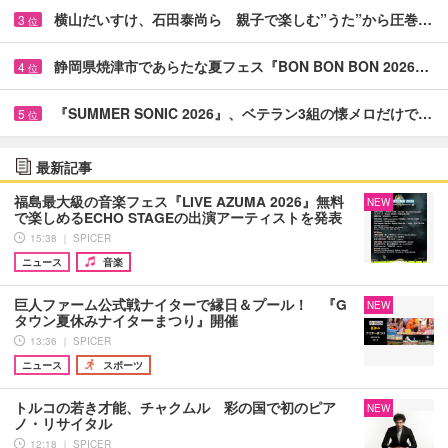
横山だいすけ、石田泰尚ら 親子で楽しむ”うた”から圧巻…
3
位
静岡県焼津市であらたな夏フェス『BON BON BON 2026…
4
位
『SUMMER SONIC 2026』、ベテラン3組の懐メロだけで…
5
位
最新記事
福島最大級の音楽フェス『LIVE AZUMA 2026』無料
NEW
で楽しめるECHO STAGEの出演アーティストを発表
15:38 ｜ SPICER
ニュース
音楽
巨人ファーム公式戦ナイターで縁日＆プール！ 『G
NEW
タウン夏休みナイターまつり』開催
13:36 ｜ SPICER
ニュース
スポーツ
トルコの若き才能、チャクムル 彩の国で初のピア
NEW
ノ・リサイタル
12:18 ｜ SPICER