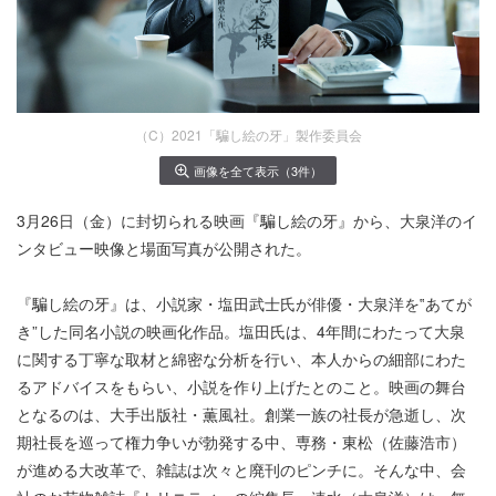
（C）2021「騙し絵の牙」製作委員会
画像を全て表示（3件）
3月26日（金）に封切られる映画『騙し絵の牙』から、大泉洋のイ
ンタビュー映像と場面写真が公開された。
『騙し絵の牙』は、小説家・塩田武士氏が俳優・大泉洋を‟あてが
き”した同名小説の映画化作品。塩田氏は、4年間にわたって大泉
に関する丁寧な取材と綿密な分析を行い、本人からの細部にわた
るアドバイスをもらい、小説を作り上げたとのこと。映画の舞台
となるのは、大手出版社・薫風社。創業一族の社長が急逝し、次
期社長を巡って権力争いが勃発する中、専務・東松（佐藤浩市）
が進める大改革で、雑誌は次々と廃刊のピンチに。そんな中、会