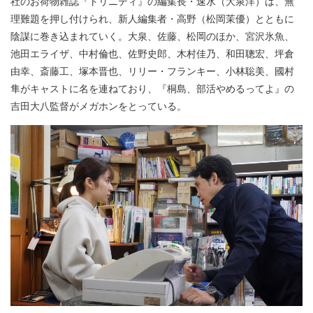
社のお荷物雑誌『トリニティ』の編集長・速水（大泉洋）は、無
理難題を押し付けられ、新人編集者・高野（松岡茉優）とともに
陰謀に巻き込まれていく。大泉、佐藤、松岡のほか、宮沢氷魚、
池田エライザ、中村倫也、佐野史郎、木村佳乃、和田聰宏、坪倉
由幸、斎藤工、塚本晋也、リリー・フランキー、小林聡美、國村
隼がキャストに名を連ねており、『桐島、部活やめるってよ』の
吉田大八監督がメガホンをとっている。