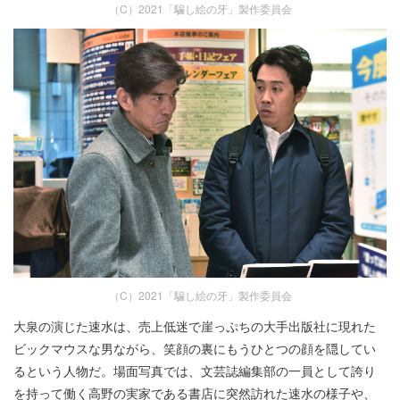
（C）2021「騙し絵の牙」製作委員会
（C）2021「騙し絵の牙」製作委員会
大泉の演じた速水は、売上低迷で崖っぷちの大手出版社に現れた
ビックマウスな男ながら、笑顔の裏にもうひとつの顔を隠してい
るという人物だ。場面写真では、文芸誌編集部の一員として誇り
を持って働く高野の実家である書店に突然訪れた速水の様子や、