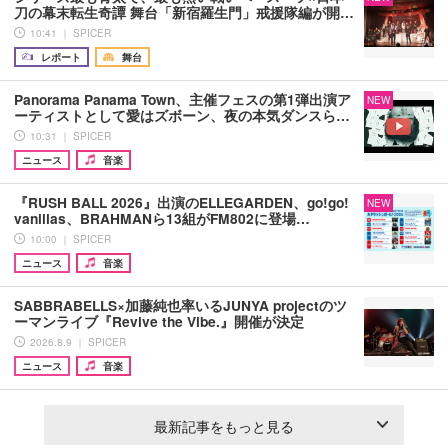
刀の幕末転生奇譚 舞台「新宿羅生門」戒援隊編が開…
10:41 ｜ SPICER
レポート
舞台
Panorama Panama Town、主催フェスの第1弾出演ア
NEW
ーティストとして愛はズボーン、夜の本気ダンスら…
10:31 ｜ SPICER
ニュース
音楽
『RUSH BALL 2026』出演のELLEGARDEN、go!go!
NEW
vanillas、BRAHMANら13組がFM802に登場…
10:00 ｜ SPICER
ニュース
音楽
SABBRABELLS×加藤純也率いるJUNYA projectのツ
ーマンライブ『Revive the Vibe.』開催が決定
2026.8.9 ｜ SPICER
ニュース
音楽
最新記事をもっと見る