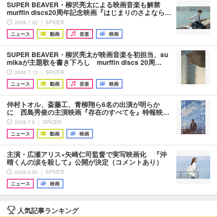
SUPER BEAVER・柳沢亮太による映画音楽も解禁
murffin discs20周年記念映画『はじまりのさよなら…
2026.7.22 ｜ SPICER
ニュース
動画
音楽
映画
SUPER BEAVER・柳沢亮太が映画音楽を初担当、su
mikaが主題歌を書き下ろし murffin discs 20周…
2026.7.13 ｜ SPICER
ニュース
動画
音楽
映画
仲村トオル、斎藤工、青柳翔ら6名の出演が明らか
に 西島秀俊の主演映画『存在のすべてを』特報映…
2026.7.9 ｜ SPICER
ニュース
動画
映画
主演・広瀬アリス×矢崎仁司監督で実写映画化 『沖
晴くんの涙を殺して』公開が決定（コメントあり）
2026.6.20 ｜ SPICER
ニュース
映画
人気記事ランキング