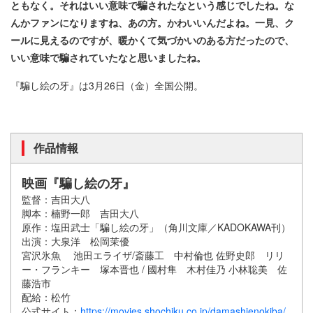
ともなく。それはいい意味で騙されたなという感じでしたね。な
んかファンになりますね、あの方。かわいいんだよね。一見、ク
ールに見えるのですが、暖かくて気づかいのある方だったので、
いい意味で騙されていたなと思いましたね。
『騙し絵の牙』は3月26日（金）全国公開。
作品情報
映画『騙し絵の牙』
監督：吉田大八
脚本：楠野一郎 吉田大八
原作：塩田武士「騙し絵の牙」（角川文庫／KADOKAWA刊）
出演：大泉洋 松岡茉優
宮沢氷魚 池田エライザ/斎藤工 中村倫也 佐野史郎 リリ
ー・フランキー 塚本晋也 / 國村隼 木村佳乃 小林聡美 佐
藤浩市
配給：松竹
公式サイト：
https://movies.shochiku.co.jp/damashienokiba/