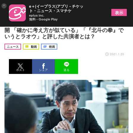
×
e＋(イープラス)アプリ - チケッ
ト・ニュース・スマチケ
表示
eplus inc.
無料 - Google Play
映画『騙し絵の牙』大泉洋のインタビュー映像を公
開 「確かに考え方が似ている」「『北斗の拳』で
いうとラオウ」と評した共演者とは？
ニュース
動画
映画
2021.1.20
ポスト
シェア
送る