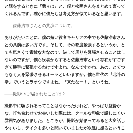
と話をするときに『我々は』と、僕と松岡さんをまとめて言って
くれるんです。確かに僕たちは考え方が似ているなと思います。
――佐藤浩市さんとの共演について。
ありがたいことに、僕の短い役者キャリアの中でも佐藤浩市さん
との共演は多い方です。そして、その都度緊張するというか。と
ても気さくで素敵な方なので、決して周りを緊張させることはし
ないのですが、僕ら役者からすると佐藤浩市という存在がすごす
ぎて勝手に緊張するわけですよね。なんですかね、あの、とてつ
もなく人を緊張させるオーラといいますか。僕ら世代の『北斗の
拳』でいうとラオウですよね。『来たなー！』というね。
――撮影中に“騙されたこと”は？
撮影中に騙されるってことはなかったけれど、やっぱり監督か
な。打ち合わせでお会いした際には、クールな印象で話しにくい
雰囲気がありました。ところが、撮影が始まってみると大変話し
やすいし、テイクも多いと聞いていましたが永遠に撮るというこ