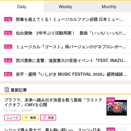
Daily
Weekly
Monthly
想像を超えてくる！ミュージカルファン必聴 日本ミュー…
1
位
仙台貨物 2年半ぶり活動再開！ 新曲「いっち! いっち!!…
2
位
ミュージカル『ゴースト』両バージョンのゲネプロレポー…
3
位
西川貴教に直撃、滋賀最大の音楽イベント『FEST. INAZU…
4
位
岩手・盛岡『いしがき MUSIC FESTIVAL 2026』盛岡城跡…
5
位
最新記事
ブラフラ、未来へ踏み出す決意を歌う新曲「ラストテ
NEW
イクオフ」のMVを公開
11:39 ｜ SPICER
ニュース
動画
音楽
シリーズ最も骨太で、最も熱い戦いへ スーツ×日本
NEW