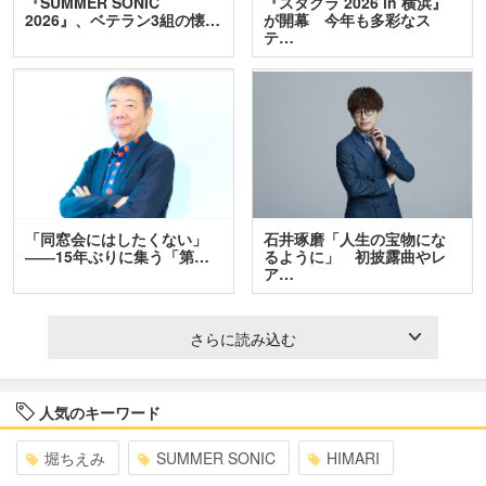
『SUMMER SONIC
『スタクラ 2026 in 横浜』
2026』、ベテラン3組の懐…
が開幕 今年も多彩なス
テ…
「同窓会にはしたくない」
石井琢磨「人生の宝物にな
――15年ぶりに集う「第…
るように」 初披露曲やレ
ア…
さらに読み込む
人気のキーワード
堀ちえみ
SUMMER SONIC
HIMARI