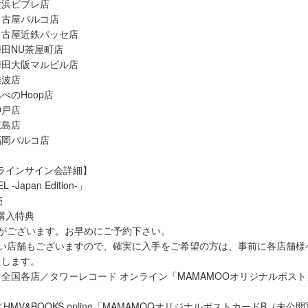
横浜ビブレ店
名古屋パルコ店
名古屋近鉄パッセ店
田NU茶屋町店
梅田大阪マルビル店
難波店
べのHoop店
神戸店
広島店
福岡パルコ店
ラインサイン会詳細】
-Japan Edition-」
売
購入特典
りがございます。お早めにご予約下さい。
無い店舗もございますので、確実に入手をご希望の方は、事前に各店舗様
たします。
全国各店／タワーレコード オンライン「MAMAMOOオリジナルポスト
HMV&BOOKS online「MAMAMOOオリジナルポストカードB（未公