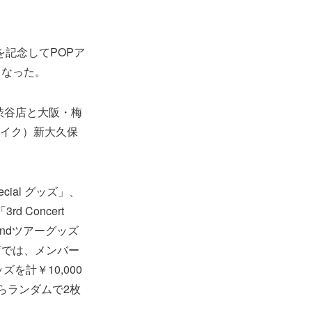
ースを記念してPOPア
となった。
渋谷店と大阪・梅
メイク）新大久保
ecial グッズ」、
Concert
2ndツアーグッズ
店では、メンバー
を計￥10,000
らランダムで2枚