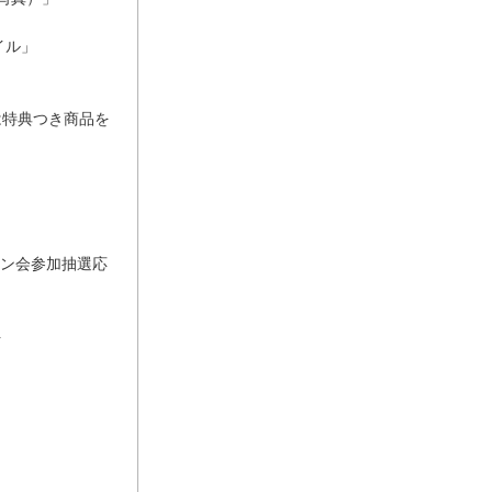
イル」
様は特典つき商品を
イン会参加抽選応
ト