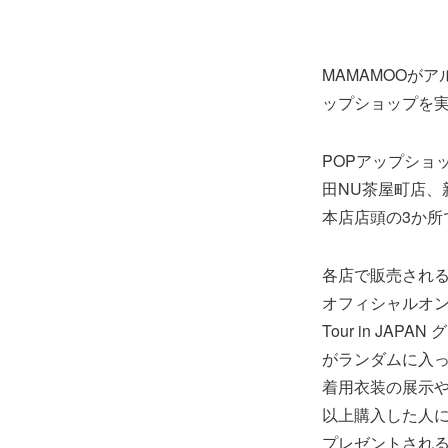
MAMAMOOがアル
ップショップを
POPアップショ
田NU茶屋町店、
本店店頭の3か所
各店で販売されるのは、
オフィシャルオンラ
Tour in J
がランダムに入
着用衣装の展示や
以上購入した人に
プレゼントされ