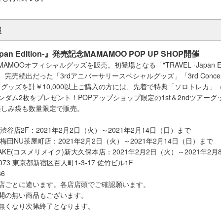
報
apan Edition-』発売記念MAMAMOO POP UP SHOP開催
MOOオフィシャルグッズを販売。初登場となる「"TRAVEL -Japan Edit
ズ」、完売続出だった「3rdアニバーサリースペシャルグッズ」「3rd Concert To
グッズを計￥10,000以上ご購入の方には、先着で特典「ソロトレカ」
ンダム2枚をプレゼント！POPアップショップ限定の1st＆2ndツアー
楽しみ袋も数量限定で販売。
渋谷店2F：2021年2月2日（火）～2021年2月14日（日）まで
梅田NU茶屋町店：2021年2月2日（火）～2021年2月14日（日）まで
e:MAKE(コスメリメイク)新大久保本店：2021年2月2日（火）～2021年2
073 東京都新宿区百人町1-3-17 佐竹ビル1F
66
施店ごとに違います。各店店頭でご確認願います。
開の無い商品もございます。
無くなり次第終了となります。