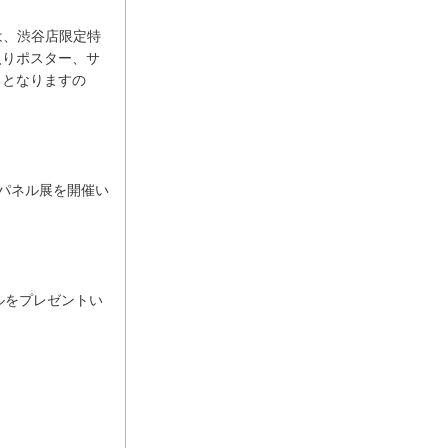
の方は、渋谷店限定特
入りポスター、サ
了となりますの
してパネル展を開催い
パネルをプレゼントい