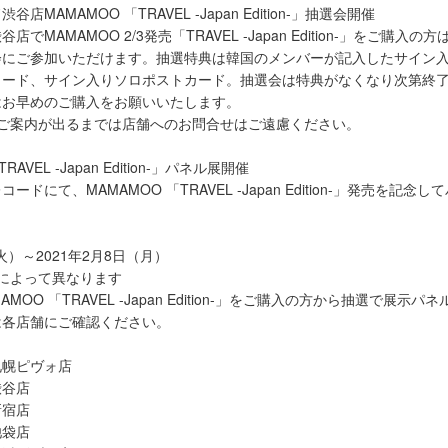
店MAMAMOO 「TRAVEL -Japan Edition-」抽選会開催
でMAMAMOO 2/3発売「TRAVEL -Japan Edition-」をご購入
会にご参加いただけます。抽選特典は韓国のメンバーが記入したサイン
カード、サイン入りソロポストカード。抽選会は特典がなくなり次第終
はお早めのご購入をお願いいたします。
のご案内が出るまでは店舗へのお問合せはご遠慮ください。
RAVEL -Japan Edition-」パネル展開催
ドにて、MAMAMOO 「TRAVEL -Japan Edition-」発売を記念
（火）～2021年2月8日（月）
によって異なります
MOO 「TRAVEL -Japan Edition-」をご購入の方から抽選で展示
は各店舗にご確認ください。
札幌ピヴォ店
渋谷店
新宿店
池袋店