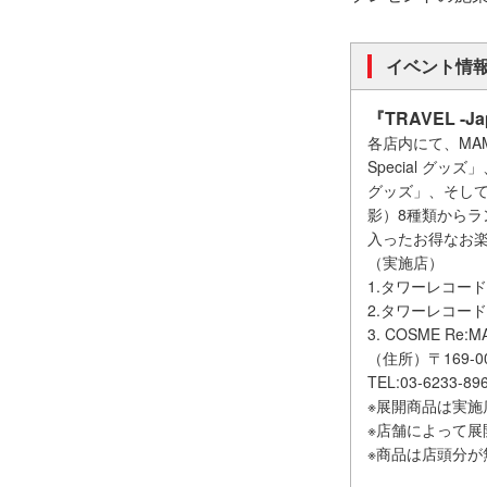
イベント情
『TRAVEL -J
各店内にて、MAMA
Special グッ
グッズ」、そして
影）8種類からラ
入ったお得なお
（実施店）
1.タワーレコード
2.タワーレコード
3. COSME R
（住所）〒169-0
TEL:03-6233-89
※展開商品は実
※店舗によって展
※商品は店頭分が