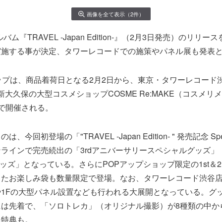
画像を全て表示（2件）
バム『TRAVEL -Japan Edition-』（2月3日発売）のリリ
実施する事が決定、タワーレコードでの施策やパネル展も発表
ップは、商品着荷日となる2月2日から、東京・タワーレコード
新大久保の大型コスメショップCOSME Re:MAKE（コスメリ
で開催される。
今回初登場の「"TRAVEL -Japan Edition- " 発売記念 Sp
インで完売続出の「3rdアニバーサリースペシャルグッズ」「3rd 
APAN グッズ」となっている。さらにPOPアップショップ限定の1st＆
ったお楽しみ袋も数量限定で登場。なお、タワーレコード渋谷
1Fの大型パネル設置なども行われる大展開となっている。グッズ
は先着で、「ソロトレカ」（オリジナル撮影）が8種類の中か
る特典も。