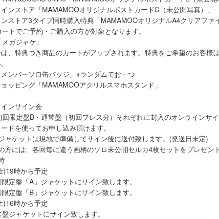
インストア「MAMAMOOオリジナルポストカードC（未公開写真）」
ンストア3タイプ同時購入特典「MAMAMOOオリジナルA4クリアファ
カートでご予約・ご購入の方が対象となります。
jp「メガジャケ」
o.jp では、特典つき商品のカートがアップされます。特典をご希望のお客
い。
「メンバーソロ缶バッジ」※ランダムでお一つ
ョッピング「MAMAMOOアクリルスマホスタンド」
ラインサイン会
初回限定盤B・通常盤（初回プレス分）それぞれに封入のオンラインサ
コードを使ってお申し込み頂けます。
ジャケットは現地で準備してサイン後に送付致します。(発送日未定)
の方には、各回毎に違う画柄のソロ未公開セルカ4枚セットをプレゼン
時
(金)19時から予定
初回限定盤「A」ジャケットにサイン致します。
初回限定盤「B」ジャケットにサイン致します。
(土)16時から予定
通常盤ジャケットにサイン致します。