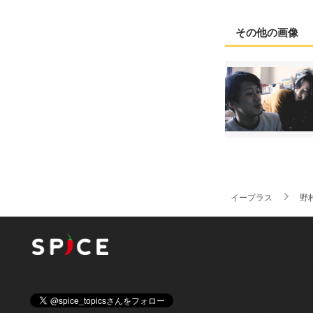
その他の画像
イープラス
野