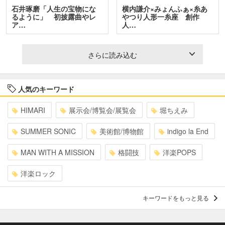
石井琢磨「人生の宝物にな
横内謙介×みょんふぁ×糸あ
るように」 初披露曲やレ
やつり人形一糸座 創作
ア…
人…
さらに読み込む
人気のキーワード
HIMARI
展示会/博覧会/展覧会
堀ちえみ
SUMMER SONIC
美術館/博物館
indigo la End
MAN WITH A MISSION
格闘技
洋楽POPS
洋楽ロック
キーワードをもっと見る