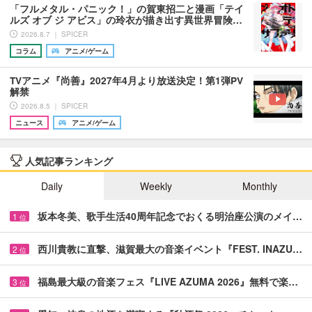
「フルメタル・パニック！」の賀東招二と漫画「テイ
ルズ オブ ジ アビス」の玲衣が描き出す異世界冒険…
2026.8.7 ｜ SPICER
コラム
アニメ/ゲーム
TVアニメ『尚善』2027年4月より放送決定！第1弾PV
解禁
2026.8.5 ｜ SPICER
ニュース
アニメ/ゲーム
人気記事ランキング
Daily
Weekly
Monthly
坂本冬美、歌手生活40周年記念でおくる明治座公演のメイ…
1
位
西川貴教に直撃、滋賀最大の音楽イベント『FEST. INAZU…
2
位
福島最大級の音楽フェス『LIVE AZUMA 2026』無料で楽…
3
位