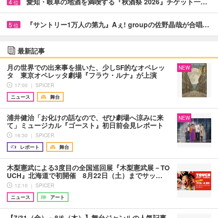
愛知・岐阜の地酒を満喫する『秋酒祭 2026』チケット一…
4
位
『サントリー1万人の第九』Aぇ! groupの佐野晶哉が合唱…
5
位
最新記事
月の世界での出来事を描いた、少しSF的なオペレッ
NEW
タ 東京オペレッタ劇場『フラウ・ルナ』が上演
17:00 ｜ SPICER
ニュース
舞台
浦井健治「お化けの話なので、ぜひ劇場へ涼みに来
NEW
て」ミュージカル『ゴースト』初日前会見レポート
16:30 ｜ SPICER
レポート
舞台
木梨憲武による3度目の全国巡回展『木梨憲武展－TO
UCH』北海道で初開催 8月22日（土）までサッ…
12:10 ｜ SPICER
ニュース
アート
【7/31（金）～8/6（木）】舞台ジャンルの人気記事