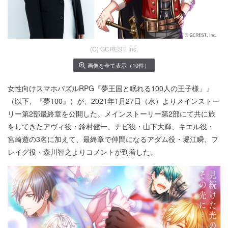
(C) GCREST, Inc.
画像を全て表示（10件）
女性向けスマホパズルRPG『夢王国と眠れる100人の王子様」』
（以下、『夢100』）が、2021年1月27日（水）よりメインストー
リー第2部最終章を公開した。メインストーリー第2部にて共に旅
をしてきたアヴィ役・鈴村健一、ナビ役・山下大輝、キエル役・
宮崎遊の3名に加えて、最終章で仲間になるアダム役・堀江瞬、フ
レイグ役・森川智之よりコメントが到着した。