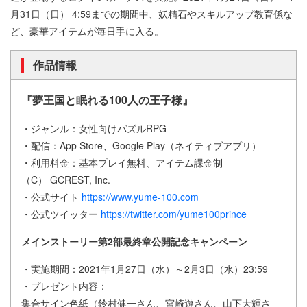
月31日（日） 4:59までの期間中、妖精石やスキルアップ教育係な
ど、豪華アイテムが毎日手に入る。
作品情報
『夢王国と眠れる100人の王子様』
・ジャンル：女性向けパズルRPG
・配信：App Store、Google Play（ネイティブアプリ）
・利用料金：基本プレイ無料、アイテム課金制
（C） GCREST, Inc.
・公式サイト
https://www.yume-100.com
・公式ツイッター
https://twitter.com/yume100prince
メインストーリー
第2部最終章公開記念キャンペーン
・実施期間：2021年1月27日（水）～2月3日（水）23:59
・プレゼント内容：
集合サイン色紙（鈴村健一さん、宮崎遊さん、山下大輝さ