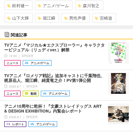
鈴村健一
アニメ/ゲーム
森川智之
山下大輝
堀江瞬
男性声優
宮崎遊
関連記事
TVアニメ『マジカル★エクスプローラー』キャラクタ
ービジュアル（リュディver.）解禁
12:00 ｜ SPICER
ニュース
アニメ/ゲーム
TVアニメ『ロメリア戦記』追加キャストに千葉翔也、
梶原岳人、堀江瞬、綿貫竜之介！PV第1弾公開
2026.8.7 ｜ SPICER
ニュース
動画
アニメ/ゲーム
アニメ10周年に乾杯！『文豪ストレイドッグス ART
& DESIGN EXHIBITION』内覧会レポート
2026.8.7 ｜ SPICER
レポート
アニメ/ゲーム