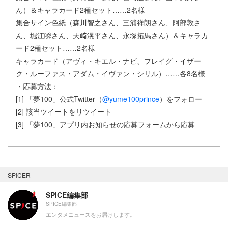
ん）＆キャラカード2種セット……2名様
集合サイン色紙（森川智之さん、三浦祥朗さん、阿部敦さ
ん、堀江瞬さん、天﨑滉平さん、永塚拓馬さん）＆キャラカ
ード2種セット……2名様
キャラカード（アヴィ・キエル・ナビ、フレイグ・イザー
ク・ルーファス・アダム・イヴァン・シリル）……各8名様
・応募方法：
[1] 「夢100」公式Twitter（
@yume100prince
）をフォロー
[2] 該当ツイートをリツイート
[3] 「夢100」アプリ内お知らせの応募フォームから応募
SPICER
SPICE編集部
SPICE編集部
エンタメニュースをお届けします。