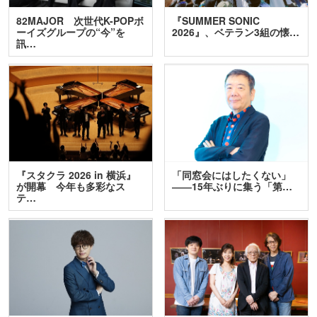
82MAJOR 次世代K-POPボ
『SUMMER SONIC
ーイズグループの“今”を
2026』、ベテラン3組の懐…
訊…
『スタクラ 2026 in 横浜』
「同窓会にはしたくない」
が開幕 今年も多彩なス
――15年ぶりに集う「第…
テ…