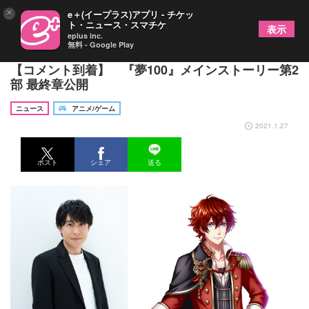
×
e＋(イープラス)アプリ - チケッ
ト・ニュース・スマチケ
表示
eplus inc.
無料 - Google Play
鈴村健一・山下大輝・宮崎遊・堀江瞬・森川智之の
【コメント到着】 『夢100』メインストーリー第2
部 最終章公開
ニュース
アニメ/ゲーム
2021.1.27
ポスト
シェア
送る