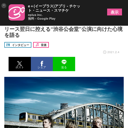
×
e＋(イープラス)アプリ - チケッ
ト・ニュース・スマチケ
表示
eplus inc.
無料 - Google Play
cali≠gari 新作『15予告版』に込めた想い、そのリ
リース翌日に控える“渋谷公会堂”公演に向けた心境
を語る
インタビュー
音楽
2021.2.4
ポスト
シェア
送る