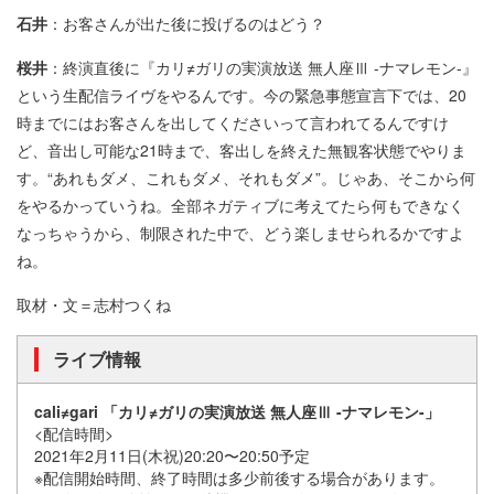
石井
：お客さんが出た後に投げるのはどう？
桜井
：終演直後に『カリ≠ガリの実演放送 無人座Ⅲ -ナマレモン-』
という生配信ライヴをやるんです。今の緊急事態宣言下では、20
時までにはお客さんを出してくださいって言われてるんですけ
ど、音出し可能な21時まで、客出しを終えた無観客状態でやりま
す。“あれもダメ、これもダメ、それもダメ”。じゃあ、そこから何
をやるかっていうね。全部ネガティブに考えてたら何もできなく
なっちゃうから、制限された中で、どう楽しませられるかですよ
ね。
取材・文＝志村つくね
ライブ情報
cali≠gari 「カリ≠ガリの実演放送 無人座Ⅲ -ナマレモン-」
<配信時間>
2021年2月11日(木祝)20:20〜20:50予定
※配信開始時間、終了時間は多少前後する場合があります。