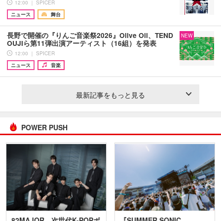
12:00 ｜ SPICER
ニュース
舞台
長野で開催の『りんご音楽祭2026』Olive Oil、TEND
NEW
OUJIら第11弾出演アーティスト（16組）を発表
12:00 ｜ SPICER
ニュース
音楽
最新記事をもっと見る
POWER PUSH
82MAJOR 次世代K-POPボ
『SUMMER SONIC