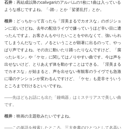
石井
：再結成以降のcali≠gariのアルバムの1枚に1曲は入っている
ような感じですよね。「-踏-」とか「娑婆乱打」とか。
桜井
：どっちかって言ったら「淫美まるでカオスな」のポジショ
ンに近いけどね。去年の配信ライヴで嫌っていうほど辛い目に遭
ったんですよ。お客さんもやりたいことをやれなくて、強いられ
てしまうんだなって。ノるということが顕著に出るのって、やっ
ぱり声ですよね。その次に動いたり踊ったりなんですけど、「腐
ったレモン」や「ケセ」に関してはノりやすい曲です。今は声を
出せないけど、とりあえず体を動かすことはできる。「淫美まる
でカオスな」が始まると、声を出せない有観客のライヴでも急激
に場のテンションが変わるんですけど、「ケセ」も是非そういう
ところまで行けるといいですね。
――先ほどもお話にも出た「鐘鳴器」はミステリアスで美しい曲
です。
桜井
：映画の主題歌みたいですよね。
――この単語を検索したところ、三大奇書のひとつとして名高い