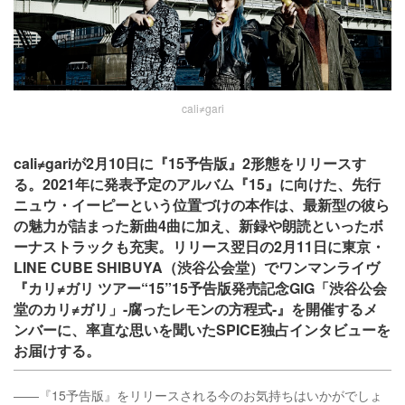
cali≠gari
cali≠gariが2月10日に『15予告版』2形態をリリースす
る。2021年に発表予定のアルバム『15』に向けた、先行
ニュウ・イーピーという位置づけの本作は、最新型の彼ら
の魅力が詰まった新曲4曲に加え、新録や朗読といったボ
ーナストラックも充実。リリース翌日の2月11日に東京・
LINE CUBE SHIBUYA（渋谷公会堂）でワンマンライヴ
『カリ≠ガリ ツアー“15”15予告版発売記念GIG「渋谷公会
堂のカリ≠ガリ」-腐ったレモンの方程式-』を開催するメ
ンバーに、率直な思いを聞いたSPICE独占インタビューを
お届けする。
――『15予告版』をリリースされる今のお気持ちはいかがでしょ