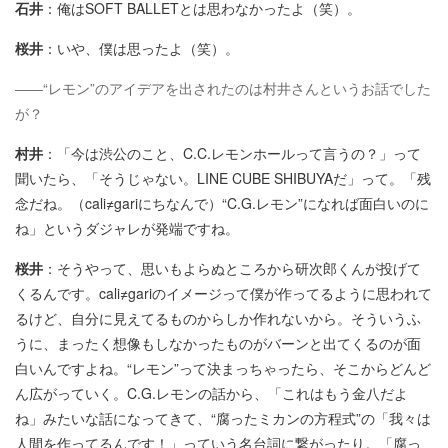
石井
：俺はSOFT BALLETとは思わなかったよ（笑）。
桜井
：いや、僕は思ったよ（笑）。
――“レモン”のアイデアを出されたのは村井さんというお話でした
が？
村井
：「今は渋公のこと、C.C.レモンホールって言うの？」って
聞いたら、「そうじゃない。LINE CUBE SHIBUYAだ」って。「残
念だね。（cali≠gariにちなんで）“C.G.レモン”になれば面白いのに
ね」というダジャレが発端ですね。
桜井
：そうやって、思いもよらぬところから研次郎くんが投げて
くるんです。cali≠gariのイメージって僕が作ってるように思われて
るけど、自分に見えてるものからしか作れないから。そういうふ
うに、まったく想像もしなかったものがバーンと出てくるのが面
白いんですよね。“レモン”って決まっちゃったら、そこからどんど
ん広がっていく。C.G.レモンの話から、「これはもう金八だよ
ね」みたいな話になってきて、“腐ったミカンの方程式”の「我々は
人間を作ってるんです！」っていう名台詞に繋がったり。「腐っ