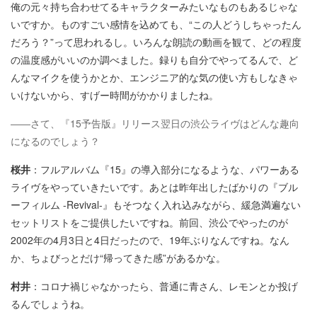
俺の元々持ち合わせてるキャラクターみたいなものもあるじゃな
いですか。ものすごい感情を込めても、“この人どうしちゃったん
だろう？”って思われるし。いろんな朗読の動画を観て、どの程度
の温度感がいいのか調べました。録りも自分でやってるんで、ど
んなマイクを使うかとか、エンジニア的な気の使い方もしなきゃ
いけないから、すげー時間がかかりましたね。
――さて、『15予告版』リリース翌日の渋公ライヴはどんな趣向
になるのでしょう？
桜井
：フルアルバム『15』の導入部分になるような、パワーある
ライヴをやっていきたいです。あとは昨年出したばかりの『ブル
ーフィルム -Revival-』もそつなく入れ込みながら、緩急満遍ない
セットリストをご提供したいですね。前回、渋公でやったのが
2002年の4月3日と4日だったので、19年ぶりなんですね。なん
か、ちょびっとだけ“帰ってきた感”があるかな。
村井
：コロナ禍じゃなかったら、普通に青さん、レモンとか投げ
るんでしょうね。