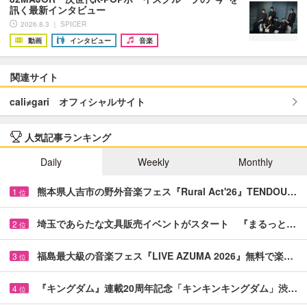
訊く最新インタビュー
2026.8.3 ｜ SPICER
動画
インタビュー
音楽
関連サイト
cali≠gari オフィシャルサイト
人気記事ランキング
Daily
Weekly
Monthly
熊本県人吉市の野外音楽フェス『Rural Act'26』TENDOU…
1
位
埼玉であらたな文具販売イベントがスタート 『まるっと…
2
位
福島最大級の音楽フェス『LIVE AZUMA 2026』無料で楽…
3
位
『キングダム』連載20周年記念「キンキンキングダム」渋…
4
位