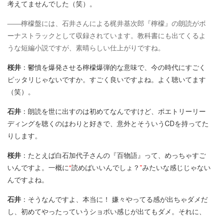
考えてませんでした（笑）。
――檸檬盤には、石井さんによる梶井基次郎『檸檬』の朗読がボ
ーナストラックとして収録されています。教科書にも出てくるよ
うな短編小説ですが、素晴らしい仕上がりですね。
桜井
：鬱憤を爆発させる檸檬爆弾的な意味で、今の時代にすごく
ピッタリじゃないですか。すごく良いですよね。よく聴いてます
（笑）。
石井
：朗読を世に出すのは初めてなんですけど、ポエトリーリー
ディングを聴くのはわりと好きで、意外とそういうCDを持ってた
りします。
桜井
：たとえば白石加代子さんの『百物語』って、めっちゃすご
いんですよ。一概に
“
読めばいいんでしょ？
”
みたいな感じじゃない
んですよね。
石井
：そうなんですよ、本当に！ 嫌々やってる感が出ちゃダメだ
し、初めてやったっていうショボい感じが出てもダメ。それに、