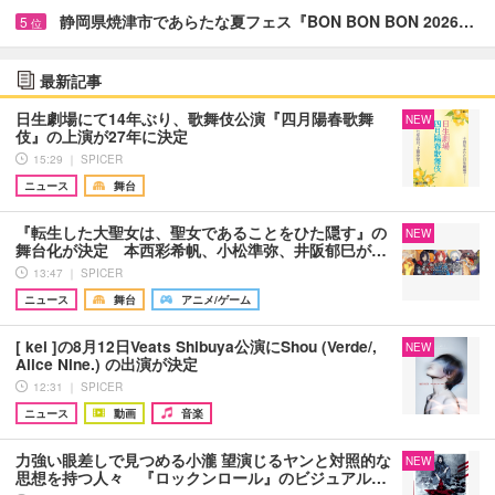
静岡県焼津市であらたな夏フェス『BON BON BON 2026…
5
位
最新記事
日生劇場にて14年ぶり、歌舞伎公演『四月陽春歌舞
NEW
伎』の上演が27年に決定
15:29 ｜ SPICER
ニュース
舞台
『転生した大聖女は、聖女であることをひた隠す』の
NEW
舞台化が決定 本西彩希帆、小松準弥、井阪郁巳が…
13:47 ｜ SPICER
ニュース
舞台
アニメ/ゲーム
[ kei ]の8月12日Veats Shibuya公演にShou (Verde/,
NEW
Alice Nine.) の出演が決定
12:31 ｜ SPICER
ニュース
動画
音楽
力強い眼差しで見つめる小瀧 望演じるヤンと対照的な
NEW
思想を持つ人々 『ロックンロール』のビジュアル…