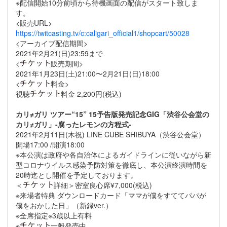
※配信開始10分前頃から待機画面の配信がスタート致しま
す。
<販売URL>
https://twitcasting.tv/c:caligari_official1/shopcart/50028
<アーカイブ配信期間>
2021年2月21(日)23:59まで
<
販売期間>
2021年1月23日(土)21:00〜2月21日(日)18:00
<
料金>
視聴
料金 2,200円(税込)
カリ≠ガリ ツアー“15” 15予告版発売記念GIG「渋谷公会堂の
カリ≠ガリ」-腐ったレモンの方程式-
2021年2月11日(木祝) LINE CUBE SHIBUYA（渋谷公会堂）
開場17:00 /開演18:00
※本公演は政府や各自治体によるガイドラインに従いながら新
型コロナウイルス感染予防対策を徹底し、本公演終演時間を
20時迄とし開催を予定しております。
＜
詳細＞密室良心席¥7,000(税込)
※来場者特典 ダウンロードカード「ママが僕をすててパパが
僕をおかした日」（新録ver.）
※全席指定※3歳以上有料
※
一般発売中