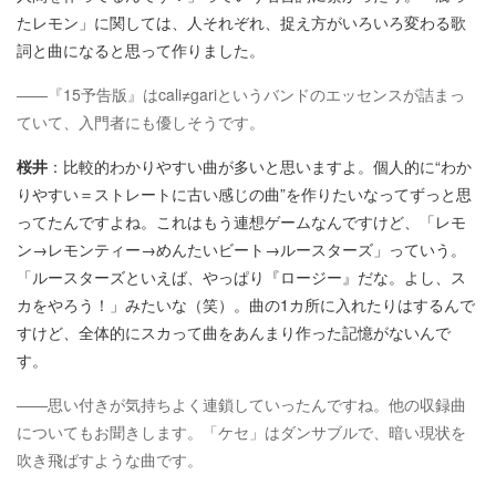
たレモン」に関しては、人それぞれ、捉え方がいろいろ変わる歌
詞と曲になると思って作りました。
――『15予告版』はcali≠gariというバンドのエッセンスが詰まっ
ていて、入門者にも優しそうです。
桜井
：比較的わかりやすい曲が多いと思いますよ。個人的に“わか
りやすい＝ストレートに古い感じの曲”を作りたいなってずっと思
ってたんですよね。これはもう連想ゲームなんですけど、「レモ
ン→レモンティー→めんたいビート→ルースターズ」っていう。
「ルースターズといえば、やっぱり『ロージー』だな。よし、ス
カをやろう！」みたいな（笑）。曲の1カ所に入れたりはするんで
すけど、全体的にスカって曲をあんまり作った記憶がないんで
す。
――思い付きが気持ちよく連鎖していったんですね。他の収録曲
についてもお聞きします。「ケセ」はダンサブルで、暗い現状を
吹き飛ばすような曲です。