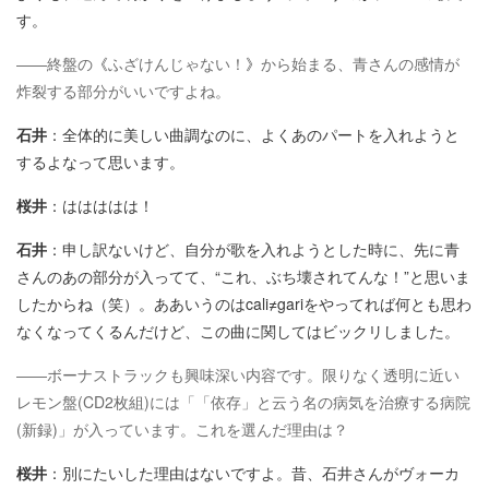
す。
――終盤の
《
ふざけんじゃない！
》
から始まる、青さんの感情が
炸裂する部分がいいですよね。
石井
：全体的に美しい曲調なのに、よくあのパートを入れようと
するよなって思います。
桜井
：ははははは！
石井
：申し訳ないけど、自分が歌を入れようとした時に、先に青
さんのあの部分が入ってて、“これ、ぶち壊されてんな！”と思いま
したからね（笑）。ああいうのはcali≠gariをやってれば何とも思わ
なくなってくるんだけど、この曲に関してはビックリしました。
――ボーナストラックも興味深い内容です。限りなく透明に近い
レモン盤(CD2枚組)には「「依存」と云う名の病気を治療する病院
(新録)」が入っています。これを選んだ理由は？
桜井
：別にたいした理由はないですよ。昔、石井さんがヴォーカ