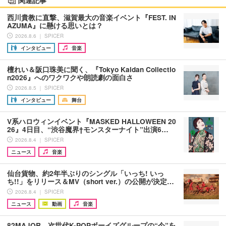
西川貴教に直撃、滋賀最大の音楽イベント『FEST. IN
AZUMA』に懸ける思いとは？
2026.8.6 ｜ SPICER
インタビュー
音楽
檀れい＆阪口珠美に聞く、『Tokyo Kaidan Collectio
n2026』へのワクワクや朗読劇の面白さ
2026.8.5 ｜ SPICER
インタビュー
舞台
V系ハロウィンイベント『MASKED HALLOWEEN 20
26』4日目、“渋谷魔界†モンスターナイト”出演6…
2026.8.4 ｜ SPICER
ニュース
音楽
仙台貨物、約2年半ぶりのシングル「いっち! いっ
ち!!」をリリース＆MV（short ver.）の公開が決定…
2026.8.4 ｜ SPICER
ニュース
動画
音楽
82MAJOR 次世代K-POPボーイズグループの“今”を