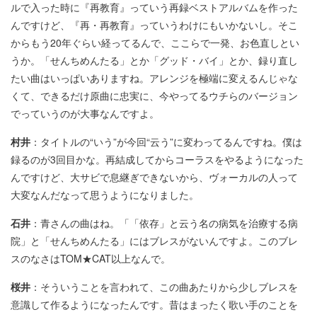
ルで入った時に『再教育』っていう再録ベストアルバムを作った
んですけど、『再・再教育』っていうわけにもいかないし。そこ
からもう20年ぐらい経ってるんで、ここらで一発、お色直しとい
うか。「せんちめんたる」とか「グッド・バイ」とか、録り直し
たい曲はいっぱいありますね。アレンジを極端に変えるんじゃな
くて、できるだけ原曲に忠実に、今やってるウチらのバージョン
でっていうのが大事なんですよ。
村井
：タイトルの“いう”が今回“云う”に変わってるんですね。僕は
録るのが3回目かな。再結成してからコーラスをやるようになった
んですけど、大サビで息継ぎできないから、ヴォーカルの人って
大変なんだなって思うようになりました。
石井
：青さんの曲はね。「「依存」と云う名の病気を治療する病
院」と「せんちめんたる」にはブレスがないんですよ。このブレ
スのなさはTOM★CAT以上なんで。
桜井
：そういうことを言われて、この曲あたりから少しブレスを
意識して作るようになったんです。昔はまったく歌い手のことを