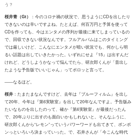
う？
桜井青（Gt）
：今のコロナ禍の状況で、思うようにCDを出したり
できないのは辛いですよね。たとえば、何百万円と予算を使って
CDを作っても、今はエンタメの序列が最後に来てしまっているの
で、回収できない状況なんです。フルアルバムはこのタイミング
では厳しいけど、こんなにエンタメが暗い状況でも、何かしら明
るい話題は出していきたかった。いずれにせよ『15』は出すんだ
けれど、どうしようかなって悩んでたら、研次郎くんが「昔出し
たような予告版でいいじゃん」ってポロッと言って。
――なるほど。
桜井
：たまたまなんですけど、去年は『ブルーフィルム』を出し
て20年、今年は『第6実験室』を出して20年なんですよ。予告版み
たいなものを出したのって、確か『第6実験室』が最後だったん
で、20年ぶりに出すのも面白いかもしれないと。そんなふうに、
研次郎くんから“レモン”っていうパワーワードも出てきて、ポンポ
ンっといろいろ決まっていった。で、石井さんが「今こんな時代