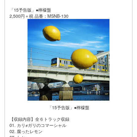
「15予告版」●檸檬盤
2,500円＋税 品番：MSNB-130
「15予告版」●檸檬盤
【収録内容】全６トラック収録
01. カリ≠ガリのコマーシャル
02. 腐ったレモン