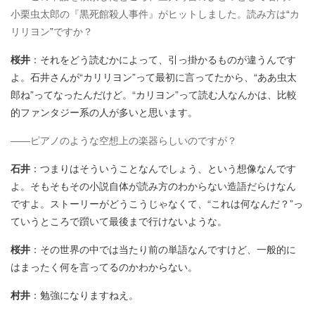
小栗虫太郎の『黒死館殺人事件』がヒットしました。読み方は
“
カ
リリヨン
”
ですか？
桜井
：それをどう読むかによって、引っ掛かるものが違うんです
よ。石井さんが“カリリヨン”って最初に言ってたから、“ああ虫太
郎ね”ってなったんだけど。“カリヨン”って読む人なんかは、比較
的ファンタジー系の人が多いと思います。
――ピアノのような空想上の楽器らしいのですが？
石井
：つまりはそういうことなんでしょう、という想像なんです
よ。そもそもその小説自体が読み方のわからない造語だらけなん
ですよ。ストーリーがどうこうじゃなくて、“これは何なんだ？”っ
ていうところで躓いて最後まで行けないような。
桜井
：その世界の中では当たり前の単語なんですけど、一般的に
はまったく何を言ってるのかわからない。
村井
：勉強になりますねえ。