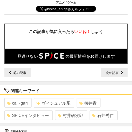
アニメ / ゲーム
この記事が気に入ったら
いいね！
しよう
見逃せない
の最新情報をお届けします
前の記事
次の記事
関連キーワード
cali≠gari
ヴィジュアル系
桜井青
SPICEインタビュー
村井研次郎
石井秀仁
関連記事