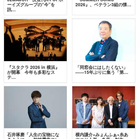
ーイズグループの“今”を
2026』、ベテラン3組の懐…
訊…
『スタクラ 2026 in 横浜』
「同窓会にはしたくない」
が開幕 今年も多彩なス
――15年ぶりに集う「第…
テ…
石井琢磨「人生の宝物にな
横内謙介×みょんふぁ×糸あ