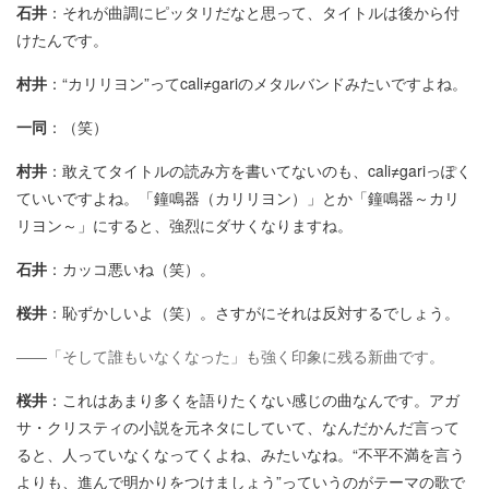
石井
：それが曲調にピッタリだなと思って、タイトルは後から付
けたんです。
村井
：“カリリヨン”ってcali≠gariのメタルバンドみたいですよね。
一同
：（笑）
村井
：敢えてタイトルの読み方を書いてないのも、cali≠gariっぽく
ていいですよね。「鐘鳴器（カリリヨン）」とか「鐘鳴器～カリ
リヨン～」にすると、強烈にダサくなりますね。
石井
：カッコ悪いね（笑）。
桜井
：恥ずかしいよ（笑）。さすがにそれは反対するでしょう。
――「そして誰もいなくなった」も強く印象に残る新曲です。
桜井
：これはあまり多くを語りたくない感じの曲なんです。アガ
サ・クリスティの小説を元ネタにしていて、なんだかんだ言って
ると、人っていなくなってくよね、みたいなね。“不平不満を言う
よりも、進んで明かりをつけましょう”っていうのがテーマの歌で