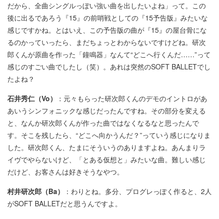
だから、全曲シングルっぽい強い曲を出したいよね」って。この
後に出るであろう『15』の前哨戦としての『15予告版』みたいな
感じですかね。とはいえ、この予告版の曲が『15』の屋台骨にな
るのかっていったら、まだちょっとわからないですけどね。研次
郎くんが原曲を作った「鐘鳴器」なんて“どこへ行くんだ……”って
感じのすごい曲でしたし（笑）。あれは突然のSOFT BALLETでし
たよね？
石井秀仁（Vo）
：元々もらった研次郎くんのデモのイントロがあ
あいうシンフォニックな感じだったんですね。その部分を変える
と、なんか研次郎くんが作った曲ではなくなるなと思ったんで
す。そこを残したら、“どこへ向かうんだ？”っていう感じになりま
した。研次郎くん、たまにそういうのありますよね。あんまりラ
イヴでやらないけど、「とある仮想と」みたいな曲。難しい感じ
だけど、お客さんは好きそうなやつ。
村井研次郎（Ba）
：わりとね。多分、プログレっぽく作ると、2人
がSOFT BALLETだと思うんですよ。