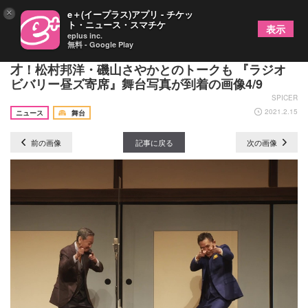
×
e＋(イープラス)アプリ - チケッ
ト・ニュース・スマチケ
表示
eplus inc.
無料 - Google Play
高田文夫と爆笑問題・太田光が時事ネタ＆毒舌漫
才！松村邦洋・磯山さやかとのトークも 『ラジオ
ビバリー昼ズ寄席』舞台写真が到着の画像4/9
SPICER
2021.2.15
ニュース
舞台
前の画像
記事に戻る
次の画像