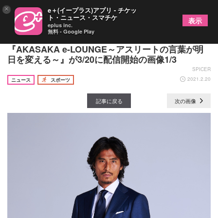
×
e＋(イープラス)アプリ - チケッ
ト・ニュース・スマチケ
表示
eplus inc.
無料 - Google Play
ゲストはサッカー元代表の中澤佑二！ トーク番組
『AKASAKA e-LOUNGE～アスリートの言葉が明
日を変える～』が3/20に配信開始の画像1/3
SPICER
2021.2.20
ニュース
スポーツ
記事に戻る
次の画像