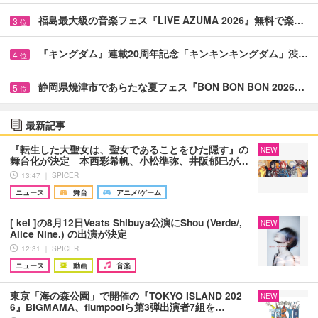
福島最大級の音楽フェス『LIVE AZUMA 2026』無料で楽…
3
位
『キングダム』連載20周年記念「キンキンキングダム」渋…
4
位
静岡県焼津市であらたな夏フェス『BON BON BON 2026…
5
位
最新記事
『転生した大聖女は、聖女であることをひた隠す』の
NEW
舞台化が決定 本西彩希帆、小松準弥、井阪郁巳が…
13:47 ｜ SPICER
ニュース
舞台
アニメ/ゲーム
[ kei ]の8月12日Veats Shibuya公演にShou (Verde/,
NEW
Alice Nine.) の出演が決定
12:31 ｜ SPICER
ニュース
動画
音楽
東京「海の森公園」で開催の『TOKYO ISLAND 202
NEW
6』BIGMAMA、flumpoolら第3弾出演者7組を…