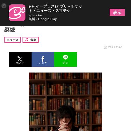
×
e＋(イープラス)アプリ - チケッ
ト・ニュース・スマチケ
表示
eplus inc.
無料 - Google Play
minus(-)が活動終了を発表、藤井麻輝の音楽活動は
継続
ニュース
音楽
2021.2.28
ポスト
シェア
送る