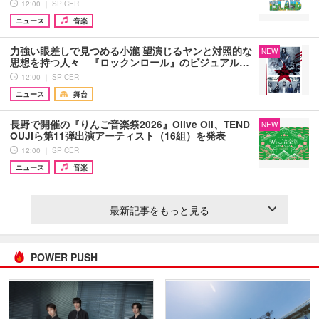
12:00 ｜ SPICER
ニュース
音楽
力強い眼差しで見つめる小瀧 望演じるヤンと対照的な
NEW
思想を持つ人々 『ロックンロール』のビジュアル…
12:00 ｜ SPICER
ニュース
舞台
長野で開催の『りんご音楽祭2026』Olive Oil、TEND
NEW
OUJIら第11弾出演アーティスト（16組）を発表
12:00 ｜ SPICER
ニュース
音楽
最新記事をもっと見る
POWER PUSH