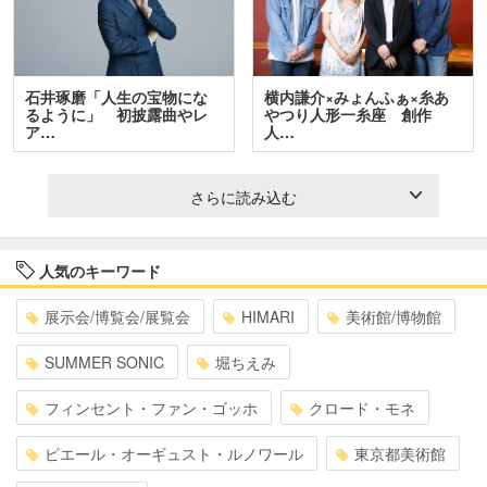
石井琢磨「人生の宝物にな
横内謙介×みょんふぁ×糸あ
るように」 初披露曲やレ
やつり人形一糸座 創作
ア…
人…
さらに読み込む
人気のキーワード
展示会/博覧会/展覧会
HIMARI
美術館/博物館
SUMMER SONIC
堀ちえみ
フィンセント・ファン・ゴッホ
クロード・モネ
ピエール・オーギュスト・ルノワール
東京都美術館