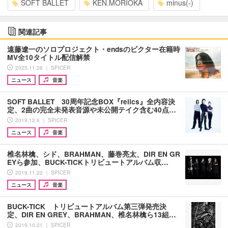
SOFT BALLET
KEN.MORIOKA
minus(-)
関連記事
遠藤遼一のソロプロジェクト・endsのビクター在籍時
MV全10タイトル配信解禁
2025.11.26 ｜ SPICER
ニュース
音楽
SOFT BALLET 30周年記念BOX『relics』全内容決
定、2曲の完全未発表音源や未公開テイク含む40点…
2019.12.6 ｜ SPICER
ニュース
音楽
椎名林檎、シド、BRAHMAN、藤巻亮太、DIR EN GR
EYら参加、BUCK-TICKトリビュートアルバム収…
2019.11.22 ｜ SPICER
ニュース
音楽
BUCK-TICK トリビュートアルバム第三弾発売決
定、DIR EN GREY、BRAHMAN、椎名林檎ら13組…
2019.10.21 ｜ SPICER