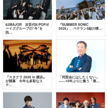
82MAJOR 次世代K-POPボ
『SUMMER SONIC
ーイズグループの“今”を
2026』、ベテラン3組の懐…
訊…
『スタクラ 2026 in 横浜』
「同窓会にはしたくない」
が開幕 今年も多彩なス
――15年ぶりに集う「第…
テ…