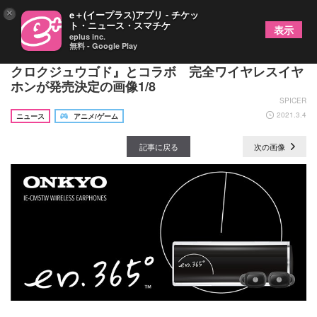
×
e＋(イープラス)アプリ - チケッ
ト・ニュース・スマチケ
表示
eplus inc.
無料 - Google Play
梶裕貴のアパレルブランド『en.365° エンサンビャ
クロクジュウゴド』とコラボ 完全ワイヤレスイヤ
ホンが発売決定の画像1/8
SPICER
2021.3.4
ニュース
アニメ/ゲーム
記事に戻る
次の画像